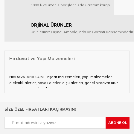
1000 ₺ ve üzeri siparişlerinizde ücretsiz kargo
ORJİNAL ÜRÜNLER
Ürünlerimiz Orjinal Ambalajında ve Garanti Kapsamındadır.
Hırdavat ve Yapı Malzemeleri
HIRDAVATARA.COM ; İnşaat malzemeleri, yapı malzemeleri,
elektrikli aletler, havalı aletler, ölçü aletleri, genel hırdavat ürün
çeşitleri ve alandaki ihtiyaçlarınızın neredeyse tamamını
karşılayabiliyor.
Hırdavat ve nalburihtiyaçlarınızın tamamına çözüm üretmeye
SİZE ÖZEL FIRSATLARI KAÇIRMAYIN!
çalışan HIRDAVATARA.COM geniş ürün yelpazesi ile siz değerli
müşterilerimize hizmet vermektedir.
ABONE OL
Ülkemizde özellikle gelişen sanayi, inşaat ve fabrikalaşma
sürecinde hırdavat, yapı malzemeleri ve nalbur malzemeleri