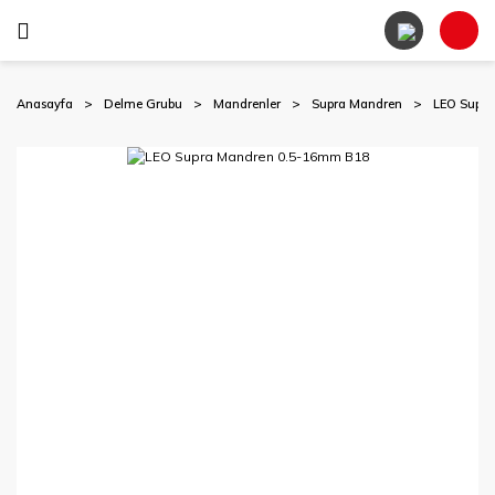
Anasayfa
Delme Grubu
Mandrenler
Supra Mandren
LEO Supr