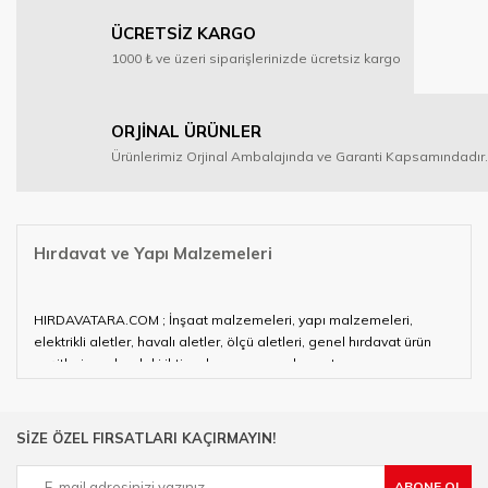
ÜCRETSİZ KARGO
1000 ₺ ve üzeri siparişlerinizde ücretsiz kargo
ORJİNAL ÜRÜNLER
Ürünlerimiz Orjinal Ambalajında ve Garanti Kapsamındadır.
Hırdavat ve Yapı Malzemeleri
HIRDAVATARA.COM ; İnşaat malzemeleri, yapı malzemeleri,
elektrikli aletler, havalı aletler, ölçü aletleri, genel hırdavat ürün
çeşitleri ve alandaki ihtiyaçlarınızın neredeyse tamamını
karşılayabiliyor.
Hırdavat ve nalburihtiyaçlarınızın tamamına çözüm üretmeye
SİZE ÖZEL FIRSATLARI KAÇIRMAYIN!
çalışan HIRDAVATARA.COM geniş ürün yelpazesi ile siz değerli
müşterilerimize hizmet vermektedir.
ABONE OL