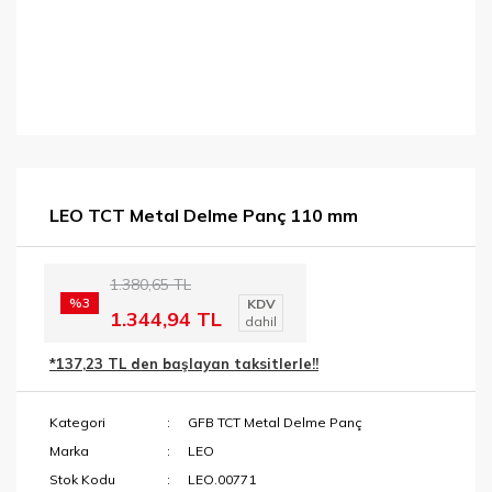
LEO TCT Metal Delme Panç 110 mm
1.380,65 TL
%3
KDV
1.344,94 TL
dahil
*137,23 TL den başlayan taksitlerle!!
Kategori
GFB TCT Metal Delme Panç
Marka
LEO
Stok Kodu
LEO.00771