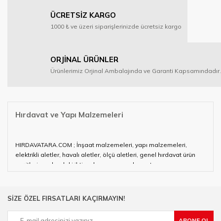
ÜCRETSİZ KARGO
1000 ₺ ve üzeri siparişlerinizde ücretsiz kargo
ORJİNAL ÜRÜNLER
Ürünlerimiz Orjinal Ambalajında ve Garanti Kapsamındadır.
Hırdavat ve Yapı Malzemeleri
HIRDAVATARA.COM ; İnşaat malzemeleri, yapı malzemeleri,
elektrikli aletler, havalı aletler, ölçü aletleri, genel hırdavat ürün
çeşitleri ve alandaki ihtiyaçlarınızın neredeyse tamamını
karşılayabiliyor.
Hırdavat ve nalburihtiyaçlarınızın tamamına çözüm üretmeye
SİZE ÖZEL FIRSATLARI KAÇIRMAYIN!
çalışan HIRDAVATARA.COM geniş ürün yelpazesi ile siz değerli
müşterilerimize hizmet vermektedir.
ABONE OL