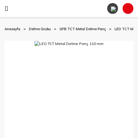
Anasayfa
Delme Grubu
GFB TCT Metal Delme Panç
LEO TCT Met