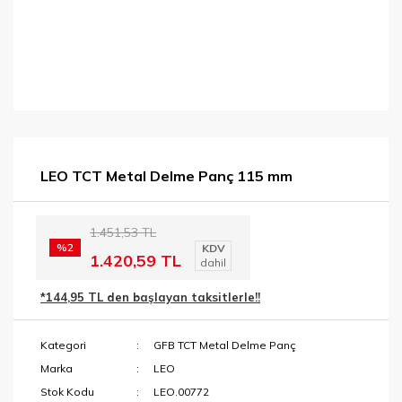
LEO TCT Metal Delme Panç 115 mm
1.451,53 TL
%2
KDV
1.420,59 TL
dahil
*144,95 TL den başlayan taksitlerle!!
Kategori
GFB TCT Metal Delme Panç
Marka
LEO
Stok Kodu
LEO.00772