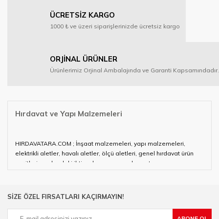
ÜCRETSİZ KARGO
1000 ₺ ve üzeri siparişlerinizde ücretsiz kargo
ORJİNAL ÜRÜNLER
Ürünlerimiz Orjinal Ambalajında ve Garanti Kapsamındadır.
Hırdavat ve Yapı Malzemeleri
HIRDAVATARA.COM ; İnşaat malzemeleri, yapı malzemeleri,
elektrikli aletler, havalı aletler, ölçü aletleri, genel hırdavat ürün
çeşitleri ve alandaki ihtiyaçlarınızın neredeyse tamamını
karşılayabiliyor.
Hırdavat ve nalburihtiyaçlarınızın tamamına çözüm üretmeye
SİZE ÖZEL FIRSATLARI KAÇIRMAYIN!
çalışan HIRDAVATARA.COM geniş ürün yelpazesi ile siz değerli
müşterilerimize hizmet vermektedir.
ABONE OL