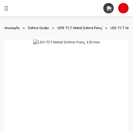
Anasayfa
Delme Grubu
GFB TCT Metal Delme Panç
LEO TCT Met