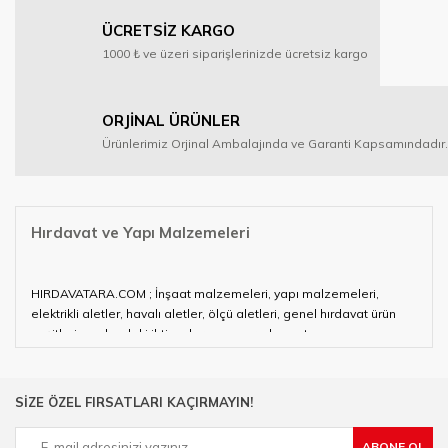
ÜCRETSİZ KARGO
1000 ₺ ve üzeri siparişlerinizde ücretsiz kargo
ORJİNAL ÜRÜNLER
Ürünlerimiz Orjinal Ambalajında ve Garanti Kapsamındadır.
Hırdavat ve Yapı Malzemeleri
HIRDAVATARA.COM ; İnşaat malzemeleri, yapı malzemeleri,
elektrikli aletler, havalı aletler, ölçü aletleri, genel hırdavat ürün
çeşitleri ve alandaki ihtiyaçlarınızın neredeyse tamamını
karşılayabiliyor.
Hırdavat ve nalburihtiyaçlarınızın tamamına çözüm üretmeye
SİZE ÖZEL FIRSATLARI KAÇIRMAYIN!
çalışan HIRDAVATARA.COM geniş ürün yelpazesi ile siz değerli
müşterilerimize hizmet vermektedir.
ABONE OL