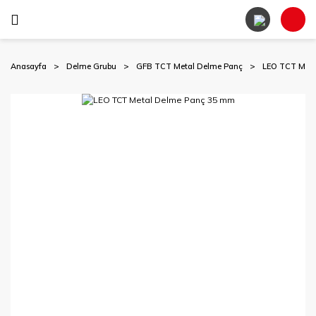
Anasayfa
Delme Grubu
GFB TCT Metal Delme Panç
LEO TCT Met