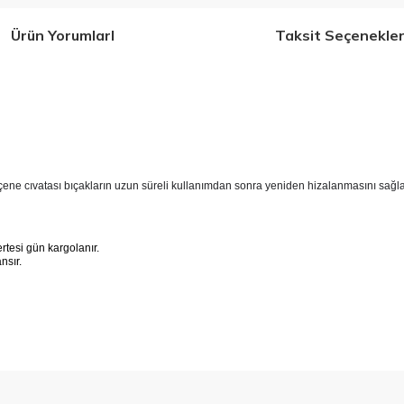
Ürün YorumlarI
Taksit Seçenekler
 çene cıvatası bıçakların uzun süreli kullanımdan sonra yeniden hizalanmasını sağla
tesi gün kargolanır.
ansır.
 konularda yetersiz gördüğünüz noktaları öneri formunu kullanarak tarafımıza 