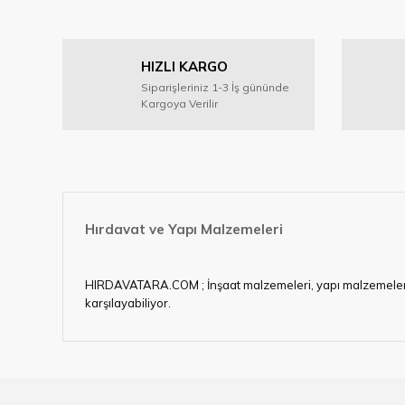
Görüş ve önerileriniz için teşekkür ederiz.
Ürün resmi kalitesiz, bozuk veya görüntülenemiyor.
HIZLI KARGO
Ürün açıklamasında eksik bilgiler bulunuyor.
Siparişleriniz 1-3 İş gününde
Ürün bilgilerinde hatalar bulunuyor.
Kargoya Verilir
Ürün fiyatı diğer sitelerden daha pahalı.
Bu ürüne benzer farklı alternatifler olmalı.
Hırdavat ve Yapı Malzemeleri
HIRDAVATARA.COM ; İnşaat malzemeleri, yapı malzemeleri, ele
karşılayabiliyor.
Hırdavat ve nalburihtiyaçlarınızın tamamına çözüm üretme
Ülkemizde özellikle gelişen sanayi, inşaat ve fabrikalaş
sektörde artan rekabet doğrultusunda en uygun ve hızlı te
Ürün çeşitliliğimizden bazıları ; Bi-metal panç, pense, mat