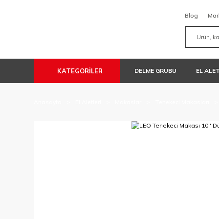
Blog
Mar
KATEGORİLER
DELME GRUBU
EL ALE
Anasayfa
El Aletleri
Makaslar
Tenekeci Makasları