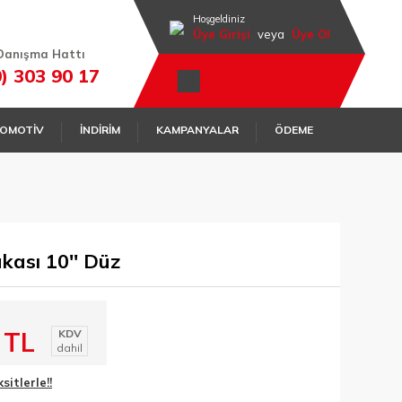
Hoşgeldiniz
Üye Girişi
veya
Üye Ol
Danışma Hattı
0) 303 90 17
OMOTİV
İNDİRİM
KAMPANYALAR
ÖDEME
ası 10'' Düz
 TL
KDV
dahil
itlerle!!