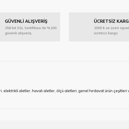
Bu ürüne ilk yorumu siz yapın!
GÜVENLİ ALIŞVERİŞ
ÜCRETSİZ KAR
Yorum Yaz
256 bit SSL Sertifikası ile %100
1000 ₺ ve üzeri sipar
güvenli alışveriş
ücretsiz kargo
Gönder
ktrikli aletler, havalı aletler, ölçü aletleri, genel hırdavat ürün çeşitler
ye çalışan HIRDAVATARA.COM geniş ürün yelpazesi ile siz değerli müşteri
ma sürecinde hırdavat, yapı malzemeleri ve nalbur malzemeleri çözümü ür
min imkanı ile artı değer kazanmaktadır.
kap ucu, sıcak hava tabancası, sıcak silikon tabanca, silikon mum çubuk, kar