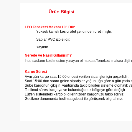
Ürün Bilgisi
LEO Tenekeci Makası 10" Düz
·
Yüksek kaliteli kesici alet çeliğinden üretilmiştir.
·
Saplar PVC izolelidir.
·
Yaylıdır.
Nerede ve Nasıl Kullanırım?
İnce sacların kesilmesine yarayan el makası
Tenekeci makası
dişli
.
Kargo Süreci
Aynı gün kargo saat 15:00 öncesi verilen siparişler için geçerlidir.
Saat 15:00 dan sonra gelen siparişler yoğunluğa göre o gün yada er
Şube kargonun çıkışını yaptığında takip bilgileri sisteme otomatik y
Teslimat süresi kargoya ve bulunduğunuz bölgeye göre değişir.
Lütfen sistemdeki kargo bilgilerinizden kargonuzu takip ediniz.
Gecikme durumunda teslimat şubesi ile görüşerek bilgi alınız.
Bu ürünün fiyat bilgisi, resim, ürün açıklamalarında ve diğer