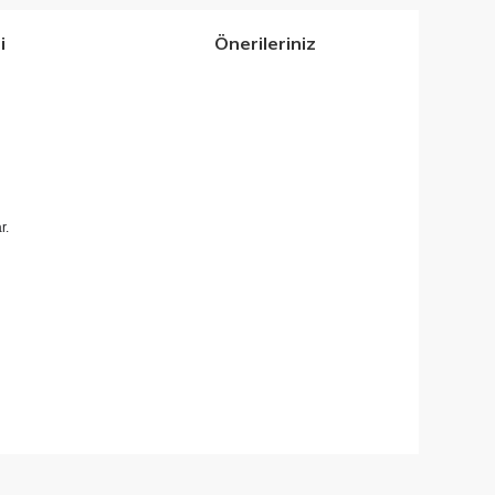
i
Önerileriniz
r.
iletebilirsiniz.