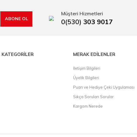
rı, boru kesiciler, çektirme, kablo makası, pürmüz, lazerli mesafe ölçme.
Müşteri Hizmetleri
ABONE OL
0(530)
303 9017
 KATEGORİLER
MERAK EDİLENLER
İletişim Bilgileri
Üyelik Bilgileri
Puan ve Hediye Çeki Uygulaması
Sıkça Sorulan Sorular
Kargom Nerede