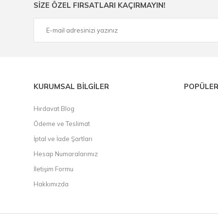
SİZE ÖZEL FIRSATLARI KAÇIRMAYIN!
çelik cetvel, tel fırça, kalem havya, karot uç, pafta takımla
KURUMSAL BİLGİLER
POPÜLER
Hırdavat Blog
Ödeme ve Teslimat
İptal ve İade Şartları
Hesap Numaralarımız
İletişim Formu
Hakkımızda