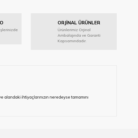
GO
ORJİNAL ÜRÜNLER
işlerinizde
Ürünlerimiz Orjinal
Ambalajında ve Garanti
Kapsamındadır.
i ve alandaki ihtiyaçlarınızın neredeyse tamamını
lerimize hizmet vermektedir.
eten bir çok firmadan biri olan HIRDAVATARA.COM
gaburun, gönye çeşitleri, su terazisi, maket bıçağı,