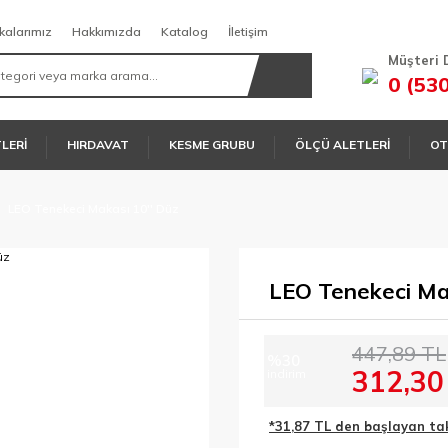
kalarımız
Hakkımızda
Katalog
İletişim
Müşteri 
0 (53
TLERİ
HIRDAVAT
KESME GRUBU
ÖLÇÜ ALETLERİ
OT
LEO Tenekeci Makası 10'' Düz
LEO Tenekeci Mak
447,89 TL
%30
312,30
indirim
*31,87 TL den başlayan taks