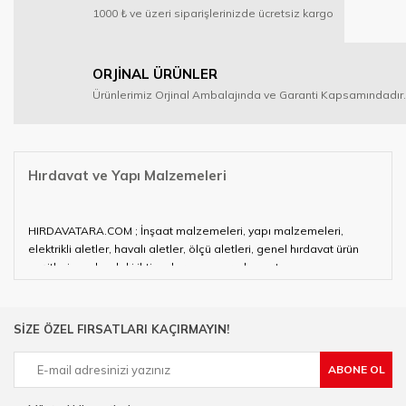
1000 ₺ ve üzeri siparişlerinizde ücretsiz kargo
ORJİNAL ÜRÜNLER
Ürünlerimiz Orjinal Ambalajında ve Garanti Kapsamındadır.
Hırdavat ve Yapı Malzemeleri
HIRDAVATARA.COM ; İnşaat malzemeleri, yapı malzemeleri,
elektrikli aletler, havalı aletler, ölçü aletleri, genel hırdavat ürün
çeşitleri ve alandaki ihtiyaçlarınızın neredeyse tamamını
karşılayabiliyor.
Hırdavat ve nalburihtiyaçlarınızın tamamına çözüm üretmeye
SİZE ÖZEL FIRSATLARI KAÇIRMAYIN!
çalışan HIRDAVATARA.COM geniş ürün yelpazesi ile siz değerli
müşterilerimize hizmet vermektedir.
ABONE OL
Ülkemizde özellikle gelişen sanayi, inşaat ve fabrikalaşma
sürecinde hırdavat, yapı malzemeleri ve nalbur malzemeleri