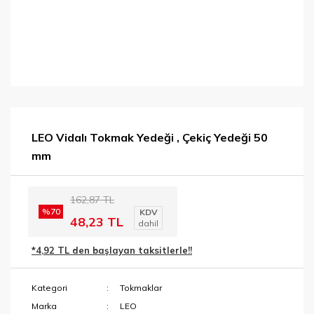
LEO Vidalı Tokmak Yedeği , Çekiç Yedeği 50
mm
162,87 TL
%70
KDV
48,23 TL
dahil
*4,92 TL den başlayan taksitlerle!!
Kategori
Tokmaklar
Marka
LEO