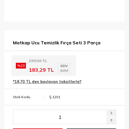
Matkap Ucu Temizlik Fırça Seti 3 Parça
238,04 TL
%23
KDV
183,29 TL
dahil
*18,70 TL den başlayan taksitlerle!!
Stok Kodu
Ş.1201