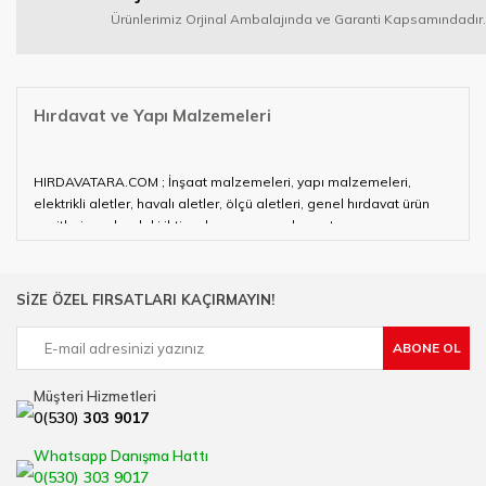
Ürünlerimiz Orjinal Ambalajında ve Garanti Kapsamındadır.
Hırdavat ve Yapı Malzemeleri
HIRDAVATARA.COM ; İnşaat malzemeleri, yapı malzemeleri,
elektrikli aletler, havalı aletler, ölçü aletleri, genel hırdavat ürün
çeşitleri ve alandaki ihtiyaçlarınızın neredeyse tamamını
karşılayabiliyor.
Hırdavat ve nalburihtiyaçlarınızın tamamına çözüm üretmeye
SİZE ÖZEL FIRSATLARI KAÇIRMAYIN!
çalışan HIRDAVATARA.COM geniş ürün yelpazesi ile siz değerli
müşterilerimize hizmet vermektedir.
ABONE OL
Ülkemizde özellikle gelişen sanayi, inşaat ve fabrikalaşma
sürecinde hırdavat, yapı malzemeleri ve nalbur malzemeleri
Müşteri Hizmetleri
çözümü üreten bir çok firmadan biri olan HIRDAVATARA.COM
0(530)
303 9017
sektörde artan rekabet doğrultusunda en uygun ve hızlı temin
imkanı ile artı değer kazanmaktadır.
Whatsapp Danışma Hattı
Ürün çeşitliliğimizden bazıları ; Bi-metal panç, pense, matkap
0(530) 303 9017