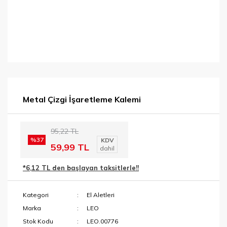
Metal Çizgi İşaretleme Kalemi
95,22 TL
%37
KDV
59,99 TL
dahil
*6,12 TL den başlayan taksitlerle!!
Kategori
El Aletleri
Marka
LEO
Stok Kodu
LEO.00776