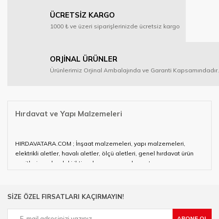
ÜCRETSİZ KARGO
1000 ₺ ve üzeri siparişlerinizde ücretsiz kargo
ORJİNAL ÜRÜNLER
Ürünlerimiz Orjinal Ambalajında ve Garanti Kapsamındadır.
Hırdavat ve Yapı Malzemeleri
HIRDAVATARA.COM ; İnşaat malzemeleri, yapı malzemeleri,
elektrikli aletler, havalı aletler, ölçü aletleri, genel hırdavat ürün
çeşitleri ve alandaki ihtiyaçlarınızın neredeyse tamamını
karşılayabiliyor.
Hırdavat ve nalburihtiyaçlarınızın tamamına çözüm üretmeye
SİZE ÖZEL FIRSATLARI KAÇIRMAYIN!
çalışan HIRDAVATARA.COM geniş ürün yelpazesi ile siz değerli
müşterilerimize hizmet vermektedir.
ABONE OL