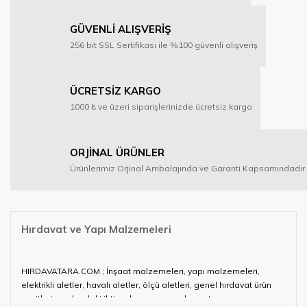
GÜVENLİ ALIŞVERİŞ
256 bit SSL Sertifikası ile %100 güvenli alışveriş
ÜCRETSİZ KARGO
1000 ₺ ve üzeri siparişlerinizde ücretsiz kargo
ORJİNAL ÜRÜNLER
Ürünlerimiz Orjinal Ambalajında ve Garanti Kapsamındadır.
Hırdavat ve Yapı Malzemeleri
HIRDAVATARA.COM ; İnşaat malzemeleri, yapı malzemeleri,
elektrikli aletler, havalı aletler, ölçü aletleri, genel hırdavat ürün
çeşitleri ve alandaki ihtiyaçlarınızın neredeyse tamamını