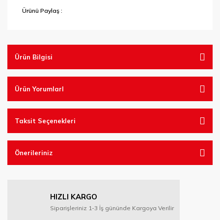
Tel Fırçalar
Ürünü Paylaş :
Testereler
Vantuzlar
Ürün Bilgisi
Ürün YorumlarI
Taksit Seçenekleri
Önerileriniz
HIZLI KARGO
Siparişleriniz 1-3 İş gününde Kargoya Verilir