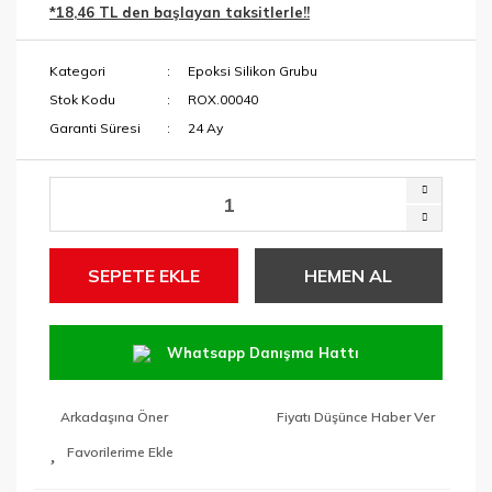
*18,46 TL den başlayan taksitlerle!!
Menteşe Yeri
Makaslar
Açma Ucu
Kategori
Epoksi Silikon Grubu
Maket Bıçakları
Paftalar ve Yedek
Stok Kodu
ROX.00040
Kafalar
Maşalı Boru
Garanti Süresi
24 Ay
Anahtarları
Pançlar
Mengeneler
SDS Keski ve
Murçlar
Penseler
SDS Matkap
SEPETE EKLE
HEMEN AL
RAPID Ürünleri
Uçları
Tabancalar ve
Tutucular
Tavlamalar
Whatsapp Danışma Hattı
Taşlama
Anahtarları
Arkadaşına Öner
Fiyatı Düşünce Haber Ver
Tek Kollar ve
Taraklar