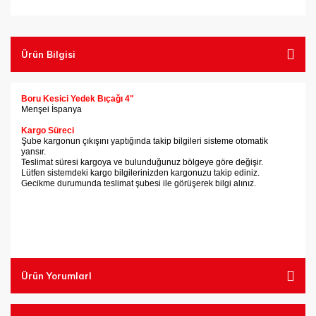
Tel Fırçalar
Testereler
Ürün Bilgisi
Vantuzlar
Boru Kesici Yedek Bıçağı 4"
Menşei İspanya
Kargo Süreci
Şube kargonun çıkışını yaptığında takip bilgileri sisteme otomatik
yansır.
Teslimat süresi kargoya ve bulunduğunuz bölgeye göre değişir.
Lütfen sistemdeki kargo bilgilerinizden kargonuzu takip ediniz.
Gecikme durumunda teslimat şubesi ile görüşerek bilgi alınız.
Ürün YorumlarI