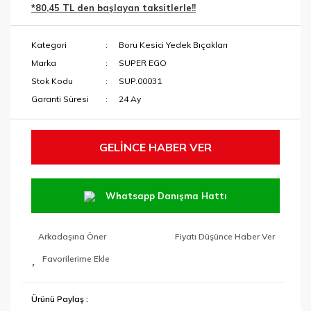
*80,45 TL den başlayan taksitlerle!!
Menteşe Yeri
Makaslar
Açma Ucu
Kategori
Boru Kesici Yedek Bıçakları
Maket Bıçakları
Paftalar ve Yedek
Marka
SUPER EGO
Kafalar
Maşalı Boru
Stok Kodu
SUP.00031
Anahtarları
Garanti Süresi
24 Ay
Pançlar
Mengeneler
SDS Keski ve
Murçlar
Penseler
GELİNCE HABER VER
SDS Matkap
RAPID Ürünleri
Uçları
Whatsapp Danışma Hattı
Tabancalar ve
Tutucular
Tavlamalar
Arkadaşına Öner
Fiyatı Düşünce Haber Ver
Taşlama
Anahtarları
Tek Kollar ve
Taraklar
Ürünü Paylaş :