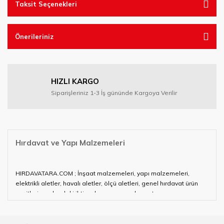
Taksit Seçenekleri
Önerileriniz
HIZLI KARGO
Siparişleriniz 1-3 İş gününde Kargoya Verilir
Hırdavat ve Yapı Malzemeleri
HIRDAVATARA.COM ; İnşaat malzemeleri, yapı malzemeleri,
elektrikli aletler, havalı aletler, ölçü aletleri, genel hırdavat ürün
çeşitleri ve alandaki ihtiyaçlarınızın neredeyse tamamını
karşılayabiliyor.
Hırdavat ve nalburihtiyaçlarınızın tamamına çözüm üretmeye