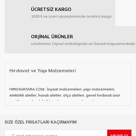
ÜCRETSİZ KARGO
1000 ₺ ve üzeri siparişlerinizde ücretsiz kargo
ORJİNAL ÜRÜNLER
Ürünlerimiz Orjinal Ambalajında ve Garanti Kapsamındadır.
Hırdavat ve Yapı Malzemeleri
HIRDAVATARA.COM ; İnşaat malzemeleri, yapı malzemeleri,
elektrikli aletler, havalı aletler, ölçü aletleri, genel hırdavat ürün
çeşitleri ve alandaki ihtiyaçlarınızın neredeyse tamamını
karşılayabiliyor.
Hırdavat ve nalburihtiyaçlarınızın tamamına çözüm üretmeye
SİZE ÖZEL FIRSATLARI KAÇIRMAYIN!
çalışan HIRDAVATARA.COM geniş ürün yelpazesi ile siz değerli
müşterilerimize hizmet vermektedir.
ABONE OL