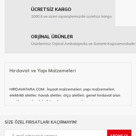
ÜCRETSİZ KARGO
1000 ₺ ve üzeri siparişlerinizde ücretsiz kargo
ORJİNAL ÜRÜNLER
Ürünlerimiz Orjinal Ambalajında ve Garanti Kapsamındadır.
Hırdavat ve Yapı Malzemeleri
HIRDAVATARA.COM ; İnşaat malzemeleri, yapı malzemeleri,
elektrikli aletler, havalı aletler, ölçü aletleri, genel hırdavat ürün
çeşitleri ve alandaki ihtiyaçlarınızın neredeyse tamamını
karşılayabiliyor.
Hırdavat ve nalburihtiyaçlarınızın tamamına çözüm üretmeye
SİZE ÖZEL FIRSATLARI KAÇIRMAYIN!
çalışan HIRDAVATARA.COM geniş ürün yelpazesi ile siz değerli
müşterilerimize hizmet vermektedir.
ABONE OL