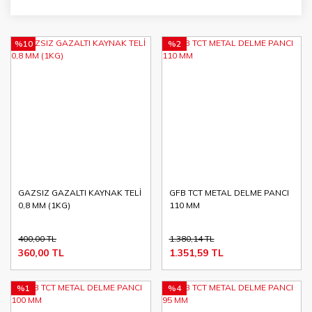
%10
%2
GAZSIZ GAZALTI KAYNAK TELİ
GFB TCT METAL DELME PANCI
0,8 MM (1KG)
110 MM
400,00 TL
1.380,14 TL
360,00 TL
1.351,59 TL
%1
%4