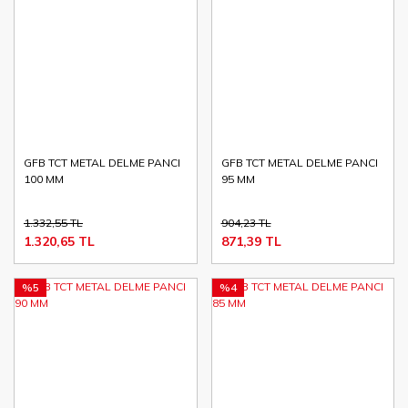
GFB TCT METAL DELME PANCI
GFB TCT METAL DELME PANCI
100 MM
95 MM
1.332,55 TL
904,23 TL
1.320,65 TL
871,39 TL
%5
%4