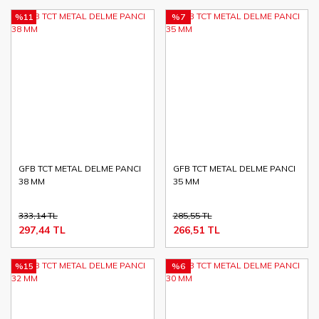
%11
%7
GFB TCT METAL DELME PANCI
GFB TCT METAL DELME PANCI
38 MM
35 MM
333,14 TL
285,55 TL
297,44 TL
266,51 TL
%15
%6