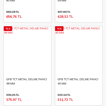
80 MM
54 MM
666,28 TL
437,84 TL
656,76 TL
428,32 TL
%4
%6
GFB TCT METAL DELME PANCI
GFB TCT METAL DELME PANCI
48 MM
40 MM
390,25 TL
333,14 TL
375,97 TL
311,72 TL