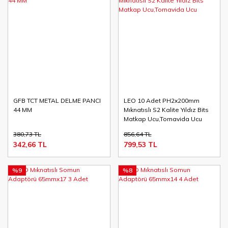
GFB TCT METAL DELME PANCI
LEO 10 Adet PH2x200mm
44 MM
Mıknatıslı S2 Kalite Yıldız Bits
Matkap Ucu,Tornavida Ucu
380,73 TL
856,64 TL
342,66 TL
799,53 TL
%9
%8