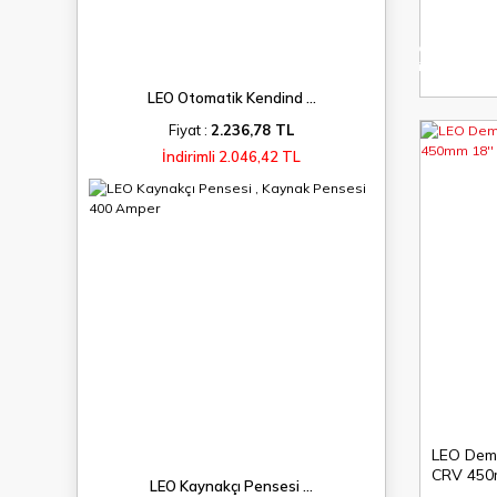
%15
indirim
LEO Otomatik Kendind ...
Fiyat :
2.236,78 TL
İndirimli 2.046,42 TL
LEO Demi
CRV 450
LEO Kaynakçı Pensesi ...