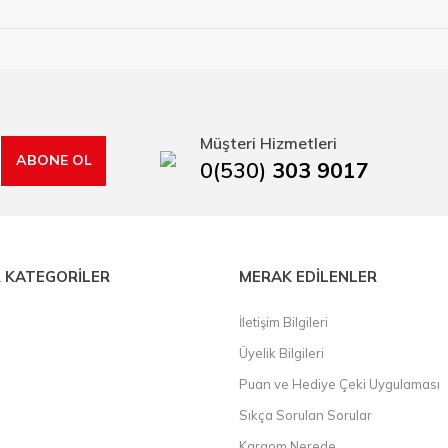
ye çalışan HIRDAVATARA.COM geniş ürün yelpazesi ile siz değerli müşteri
ma sürecinde hırdavat, yapı malzemeleri ve nalbur malzemeleri çözümü ür
min imkanı ile artı değer kazanmaktadır.
kap ucu, sıcak hava tabancası, sıcak silikon tabanca, silikon mum çubuk, kar
rı, boru kesiciler, çektirme, kablo makası, pürmüz, lazerli mesafe ölçme.
Müşteri Hizmetleri
ABONE OL
0(530)
303 9017
 KATEGORİLER
MERAK EDİLENLER
İletişim Bilgileri
Üyelik Bilgileri
Puan ve Hediye Çeki Uygulaması
Sıkça Sorulan Sorular
Kargom Nerede