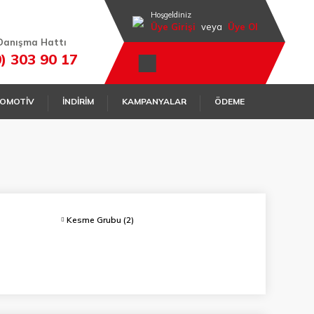
Hoşgeldiniz
Üye Girişi
veya
Üye Ol
Danışma Hattı
0) 303 90 17
OMOTİV
İNDİRİM
KAMPANYALAR
ÖDEME
Kesme Grubu
(2)