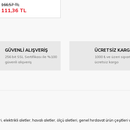
166,57 TL
111,36 TL
GÜVENLİ ALIŞVERİŞ
ÜCRETSİZ KAR
256 bit SSL Sertifikası ile %100
1000 ₺ ve üzeri sipar
güvenli alışveriş
ücretsiz kargo
ktrikli aletler, havalı aletler, ölçü aletleri, genel hırdavat ürün çeşitler