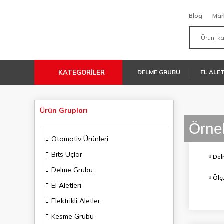
Blog
Mar
KATEGORİLER
DELME GRUBU
EL ALE
Ürün Grupları
Örnek
Örnek
Örnek
Otomotiv Ürünleri
Bits Uçlar
Del
Delme Grubu
Ölç
El Aletleri
Elektrikli Aletler
Kesme Grubu