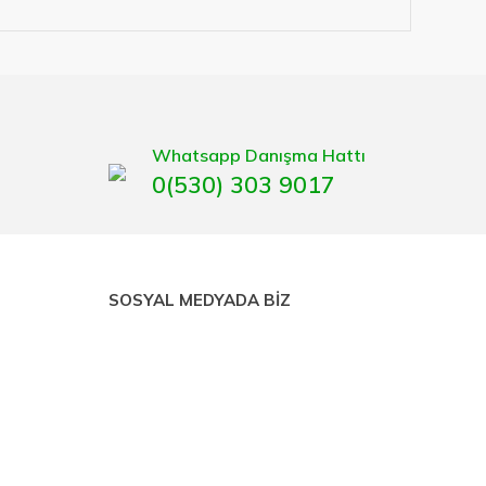
lerimize hizmet vermektedir.
eten bir çok firmadan biri olan HIRDAVATARA.COM
gaburun, gönye çeşitleri, su terazisi, maket bıçağı,
Whatsapp Danışma Hattı
0(530) 303 9017
SOSYAL MEDYADA BİZ