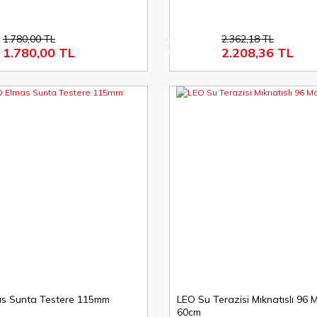
1.780,00 TL
2.362,18 TL
%7
1.780,00 TL
2.208,36 TL
indirim
YENİ
as Sunta Testere 115mm
LEO Su Terazisi Mıknatıslı 96 
60cm