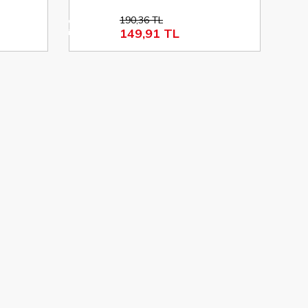
190,36 TL
%21
149,91 TL
indirim