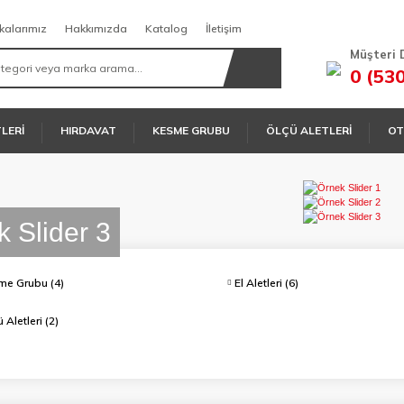
kalarımız
Hakkımızda
Katalog
İletişim
Müşteri 
0 (53
TLERİ
HIRDAVAT
KESME GRUBU
ÖLÇÜ ALETLERİ
OT
 Slider 1
 Slider 2
 Slider 3
me Grubu
(4)
El Aletleri
(6)
ü Aletleri
(2)