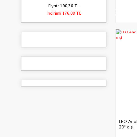
Fiyat :
190,36 TL
%8
İndirimli 176,09 TL
indirim
LEO Anah
20'' dişi