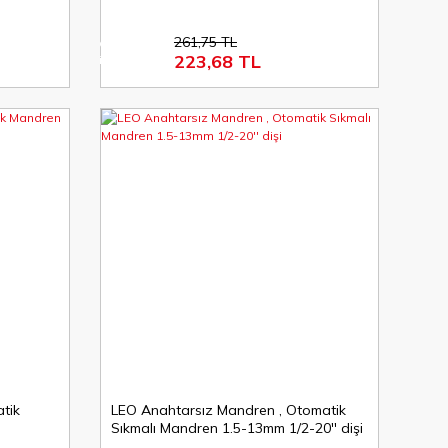
261,75 TL
%15
223,68 TL
indirim
atik
LEO Anahtarsız Mandren , Otomatik
Sıkmalı Mandren 1.5-13mm 1/2-20'' dişi