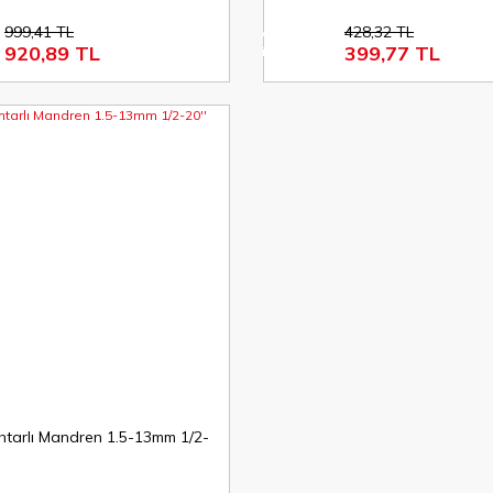
999,41 TL
428,32 TL
%7
920,89 TL
399,77 TL
indirim
tarlı Mandren 1.5-13mm 1/2-