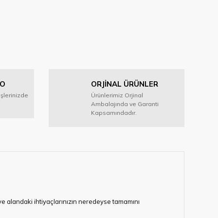
GO
ORJİNAL ÜRÜNLER
işlerinizde
Ürünlerimiz Orjinal
Ambalajında ve Garanti
Kapsamındadır.
i ve alandaki ihtiyaçlarınızın neredeyse tamamını