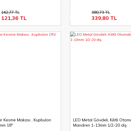
142,77 TL
380,73 TL
%11
121,36 TL
339,80 TL
indirim
r Kesme Makası , Kupbulon
LEO Metal Gövdeli, Kilitli Otom
mm 18''
Mandren 1-13mm 1/2-20 diş