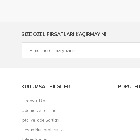
Hırdavat ve nalburihtiyaçlarınızın tamamına çözüm üretme
Ülkemizde özellikle gelişen sanayi, inşaat ve fabrikalaş
sektörde artan rekabet doğrultusunda en uygun ve hızlı te
Ürün çeşitliliğimizden bazıları ; Bi-metal panç, pense, mat
SİZE ÖZEL FIRSATLARI KAÇIRMAYIN!
çelik cetvel, tel fırça, kalem havya, karot uç, pafta takımla
KURUMSAL BİLGİLER
POPÜLER
Hırdavat Blog
Ödeme ve Teslimat
İptal ve İade Şartları
Hesap Numaralarımız
İletişim Formu