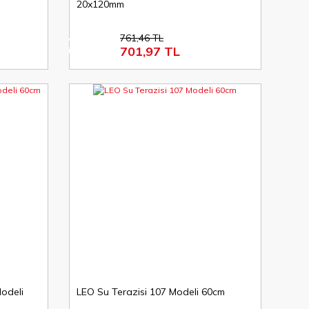
20x120mm
761,46 TL
%8
701,97 TL
indirim
Modeli
LEO Su Terazisi 107 Modeli 60cm