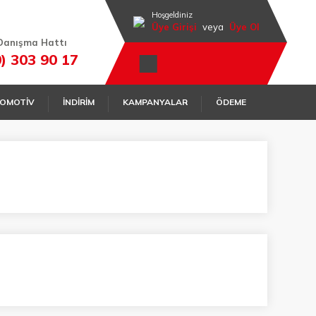
Hoşgeldiniz
Üye Girişi
veya
Üye Ol
Danışma Hattı
0) 303 90 17
OMOTİV
İNDİRİM
KAMPANYALAR
ÖDEME