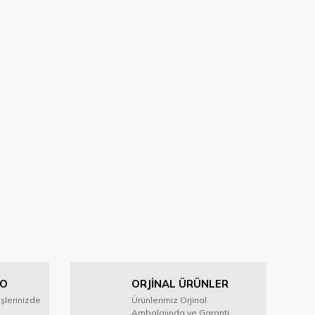
GO
ORJİNAL ÜRÜNLER
işlerinizde
Ürünlerimiz Orjinal
Ambalajında ve Garanti