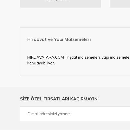
Hırdavat ve Yapı Malzemeleri
HIRDAVATARA.COM ; İnşaat malzemeleri, yapı malzemeleri, ele
karşılayabiliyor.
Hırdavat ve nalburihtiyaçlarınızın tamamına çözüm üretme
Ülkemizde özellikle gelişen sanayi, inşaat ve fabrikalaş
sektörde artan rekabet doğrultusunda en uygun ve hızlı te
Ürün çeşitliliğimizden bazıları ; Bi-metal panç, pense, mat
SİZE ÖZEL FIRSATLARI KAÇIRMAYIN!
çelik cetvel, tel fırça, kalem havya, karot uç, pafta takımla