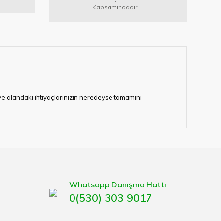
Kapsamındadır.
i ve alandaki ihtiyaçlarınızın neredeyse tamamını
lerimize hizmet vermektedir.
eten bir çok firmadan biri olan HIRDAVATARA.COM
gaburun, gönye çeşitleri, su terazisi, maket bıçağı,
Whatsapp Danışma Hattı
0(530) 303 9017