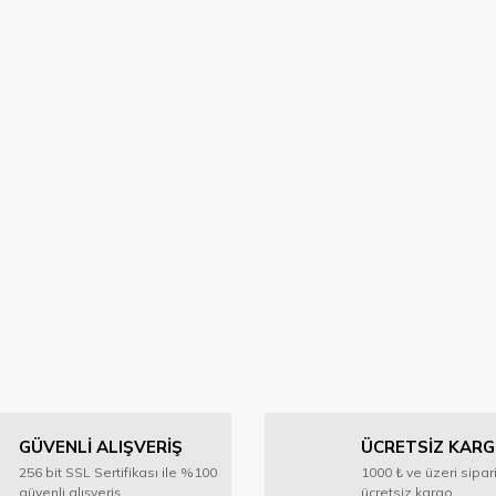
GÜVENLİ ALIŞVERİŞ
ÜCRETSİZ KAR
256 bit SSL Sertifikası ile %100
1000 ₺ ve üzeri sipar
güvenli alışveriş
ücretsiz kargo