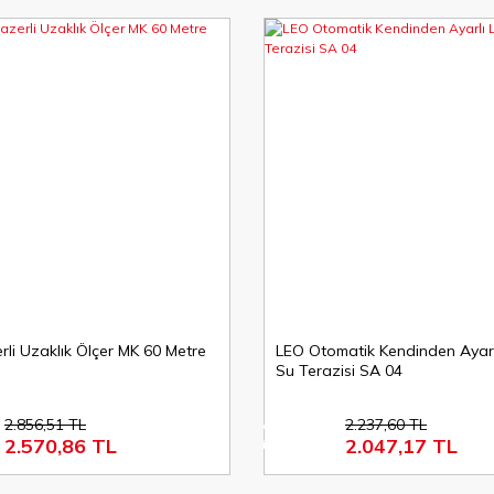
rli Uzaklık Ölçer MK 60 Metre
LEO Otomatik Kendinden Ayarlı
Su Terazisi SA 04
2.856,51 TL
2.237,60 TL
%9
2.570,86 TL
2.047,17 TL
indirim