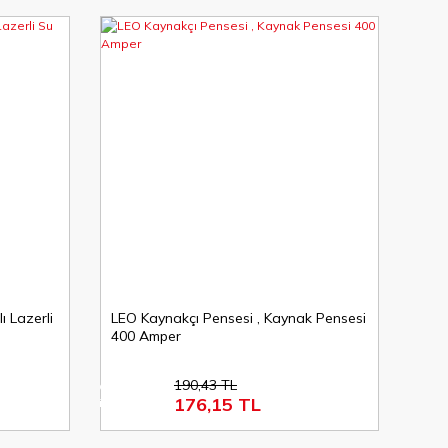
 Lazerli
LEO Kaynakçı Pensesi , Kaynak Pensesi
400 Amper
190,43 TL
%8
176,15 TL
indirim