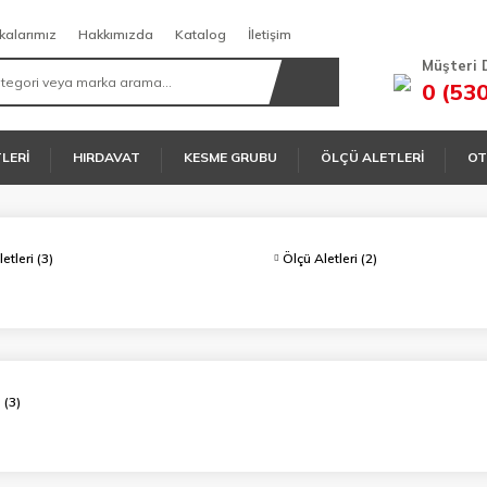
kalarımız
Hakkımızda
Katalog
İletişim
Müşteri 
0 (53
TLERİ
HIRDAVAT
KESME GRUBU
ÖLÇÜ ALETLERİ
OT
letleri
(3)
Ölçü Aletleri
(2)
O
(3)