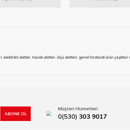
ktrikli aletler, havalı aletler, ölçü aletleri, genel hırdavat ürün çeşitler
ye çalışan HIRDAVATARA.COM geniş ürün yelpazesi ile siz değerli müşteri
ma sürecinde hırdavat, yapı malzemeleri ve nalbur malzemeleri çözümü ür
min imkanı ile artı değer kazanmaktadır.
kap ucu, sıcak hava tabancası, sıcak silikon tabanca, silikon mum çubuk, kar
rı, boru kesiciler, çektirme, kablo makası, pürmüz, lazerli mesafe ölçme.
Müşteri Hizmetleri
ABONE OL
0(530)
303 9017