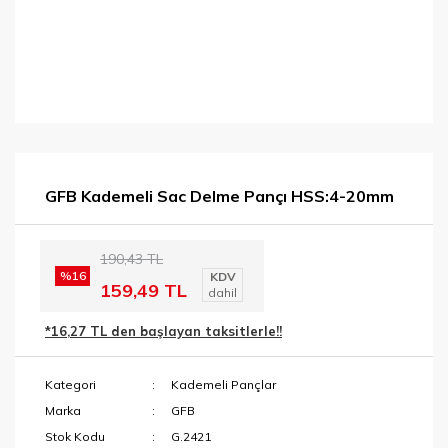
GFB Kademeli Sac Delme Pançı HSS:4-20mm
190,43 TL
%16
KDV
159,49 TL
dahil
*16,27 TL den başlayan taksitlerle!!
Kategori
Kademeli Pançlar
Marka
GFB
Stok Kodu
G.2421