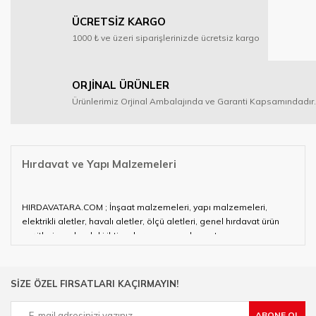
ÜCRETSİZ KARGO
1000 ₺ ve üzeri siparişlerinizde ücretsiz kargo
ORJİNAL ÜRÜNLER
Ürünlerimiz Orjinal Ambalajında ve Garanti Kapsamındadır.
Hırdavat ve Yapı Malzemeleri
HIRDAVATARA.COM ; İnşaat malzemeleri, yapı malzemeleri,
elektrikli aletler, havalı aletler, ölçü aletleri, genel hırdavat ürün
çeşitleri ve alandaki ihtiyaçlarınızın neredeyse tamamını
karşılayabiliyor.
Hırdavat ve nalburihtiyaçlarınızın tamamına çözüm üretmeye
SİZE ÖZEL FIRSATLARI KAÇIRMAYIN!
çalışan HIRDAVATARA.COM geniş ürün yelpazesi ile siz değerli
müşterilerimize hizmet vermektedir.
ABONE OL