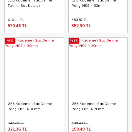
LEO Kademeli Sac Delme
GFB Kademeli Sac Delme
Takımı (Sac Kutulu)
Pançı HSS:4-32mm
610,11 TL
380,87 TL
570,46 TL
352,30 TL
%6
%16
GFB Kademeli Sac Delme
GFB Kademeli Sac Delme
Pançı HSS:4-30mm
Pançı HSS:4-20mm
342,78 TL
190,43 TL
321,36 TL
159,49 TL