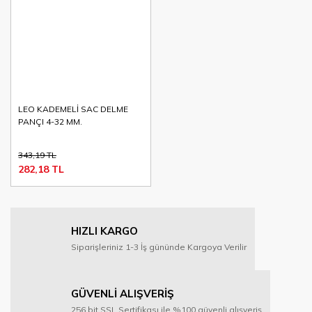
LEO KADEMELİ SAC DELME
PANÇI 4-32 MM.
343,19 TL
282,18 TL
HIZLI KARGO
Siparişleriniz 1-3 İş gününde Kargoya Verilir
GÜVENLİ ALIŞVERİŞ
256 bit SSL Sertifikası ile %100 güvenli alışveriş