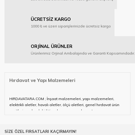
ÜCRETSİZ KARGO
1000 ₺ ve üzeri siparişlerinizde ücretsiz kargo
ORJİNAL ÜRÜNLER
Ürünlerimiz Orjinal Ambalajında ve Garanti Kapsamındadır.
Hırdavat ve Yapı Malzemeleri
HIRDAVATARA.COM ; İnşaat malzemeleri, yapı malzemeleri,
elektrikli aletler, havalı aletler, ölçü aletleri, genel hırdavat ürün
çeşitleri ve alandaki ihtiyaçlarınızın neredeyse tamamını
karşılayabiliyor.
Hırdavat ve nalburihtiyaçlarınızın tamamına çözüm üretmeye
SİZE ÖZEL FIRSATLARI KAÇIRMAYIN!
çalışan HIRDAVATARA.COM geniş ürün yelpazesi ile siz değerli