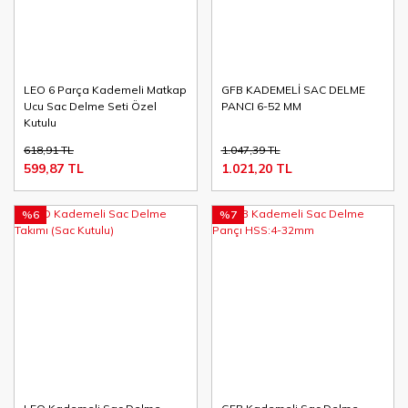
LEO 6 Parça Kademeli Matkap
GFB KADEMELİ SAC DELME
Ucu Sac Delme Seti Özel
PANCI 6-52 MM
Kutulu
618,91 TL
1.047,39 TL
599,87 TL
1.021,20 TL
%6
%7