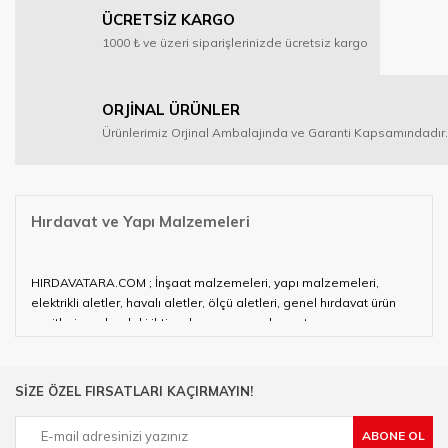
ÜCRETSİZ KARGO
1000 ₺ ve üzeri siparişlerinizde ücretsiz kargo
ORJİNAL ÜRÜNLER
Ürünlerimiz Orjinal Ambalajında ve Garanti Kapsamındadır.
Hırdavat ve Yapı Malzemeleri
HIRDAVATARA.COM ; İnşaat malzemeleri, yapı malzemeleri,
elektrikli aletler, havalı aletler, ölçü aletleri, genel hırdavat ürün
çeşitleri ve alandaki ihtiyaçlarınızın neredeyse tamamını
karşılayabiliyor.
Hırdavat ve nalburihtiyaçlarınızın tamamına çözüm üretmeye
SİZE ÖZEL FIRSATLARI KAÇIRMAYIN!
çalışan HIRDAVATARA.COM geniş ürün yelpazesi ile siz değerli
müşterilerimize hizmet vermektedir.
ABONE OL
Ülkemizde özellikle gelişen sanayi, inşaat ve fabrikalaşma