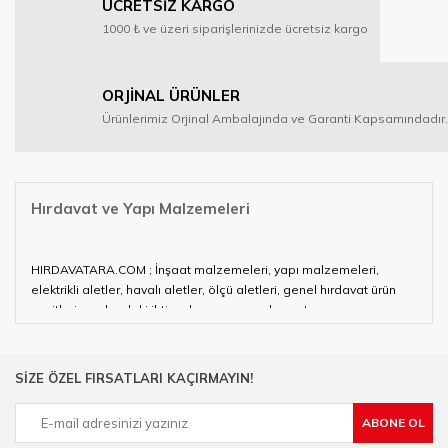
ÜCRETSİZ KARGO
1000 ₺ ve üzeri siparişlerinizde ücretsiz kargo
ORJİNAL ÜRÜNLER
Ürünlerimiz Orjinal Ambalajında ve Garanti Kapsamındadır.
Hırdavat ve Yapı Malzemeleri
HIRDAVATARA.COM ; İnşaat malzemeleri, yapı malzemeleri,
elektrikli aletler, havalı aletler, ölçü aletleri, genel hırdavat ürün
çeşitleri ve alandaki ihtiyaçlarınızın neredeyse tamamını
karşılayabiliyor.
Hırdavat ve nalburihtiyaçlarınızın tamamına çözüm üretmeye
SİZE ÖZEL FIRSATLARI KAÇIRMAYIN!
çalışan HIRDAVATARA.COM geniş ürün yelpazesi ile siz değerli
müşterilerimize hizmet vermektedir.
ABONE OL
Ülkemizde özellikle gelişen sanayi, inşaat ve fabrikalaşma