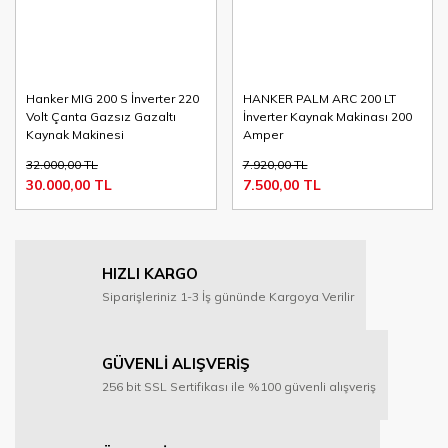
Hanker MIG 200 S İnverter 220
HANKER PALM ARC 200 LT
Volt Çanta Gazsız Gazaltı
İnverter Kaynak Makinası 200
Kaynak Makinesi
Amper
32.000,00 TL
7.920,00 TL
30.000,00 TL
7.500,00 TL
HIZLI KARGO
Siparişleriniz 1-3 İş gününde Kargoya Verilir
GÜVENLİ ALIŞVERİŞ
256 bit SSL Sertifikası ile %100 güvenli alışveriş