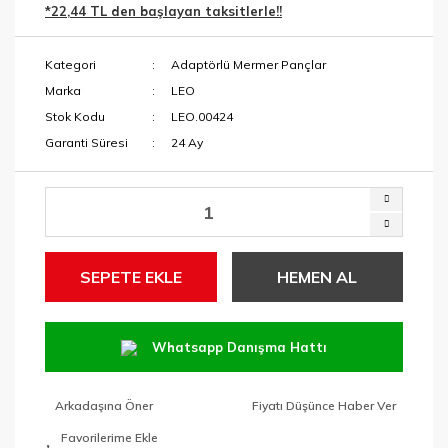
*22,44 TL den başlayan taksitlerle!!
Menteşe Yeri
Makaslar
Açma Ucu
Kategori
Adaptörlü Mermer Pançlar
Maket Bıçakları
Paftalar ve Yedek
Marka
LEO
Kafalar
Maşalı Boru
Stok Kodu
LEO.00424
Anahtarları
Garanti Süresi
24 Ay
Pançlar
Mengeneler
SDS Keski ve
Murçlar
Penseler
SDS Matkap
RAPID Ürünleri
Uçları
SEPETE EKLE
HEMEN AL
Tabancalar ve
Tutucular
Tavlamalar
Whatsapp Danışma Hattı
Taşlama
Anahtarları
Arkadaşına Öner
Fiyatı Düşünce Haber Ver
Tek Kollar ve
Taraklar