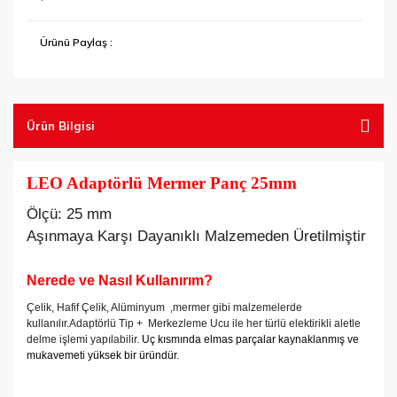
Tel Fırçalar
Ürünü Paylaş :
Testereler
Vantuzlar
Ürün Bilgisi
LEO Adaptörlü Mermer Panç 25mm
Ölçü: 25 mm
Aşınmaya Karşı Dayanıklı Malzemeden Üretilmiştir
Nerede ve
Nasıl Kullanırım?
Çelik, Hafif Çelik, Alüminyum ,mermer gibi malzemelerde
kullanılır.Adaptörlü Tip +
Merkezleme Ucu ile her türlü elektirikli aletle
delme işlemi yapılabilir.
Uç kısmında elmas parçalar kaynaklanmış ve
mukavemeti yüksek bir üründür.