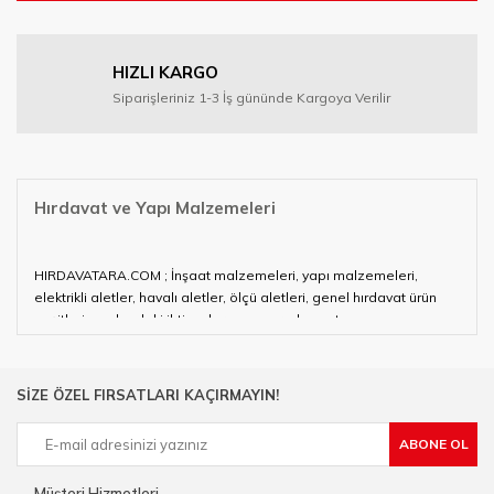
HIZLI KARGO
Siparişleriniz 1-3 İş gününde Kargoya Verilir
Hırdavat ve Yapı Malzemeleri
HIRDAVATARA.COM ; İnşaat malzemeleri, yapı malzemeleri,
elektrikli aletler, havalı aletler, ölçü aletleri, genel hırdavat ürün
çeşitleri ve alandaki ihtiyaçlarınızın neredeyse tamamını
karşılayabiliyor.
Hırdavat ve nalburihtiyaçlarınızın tamamına çözüm üretmeye
SİZE ÖZEL FIRSATLARI KAÇIRMAYIN!
çalışan HIRDAVATARA.COM geniş ürün yelpazesi ile siz değerli
müşterilerimize hizmet vermektedir.
ABONE OL
Ülkemizde özellikle gelişen sanayi, inşaat ve fabrikalaşma
sürecinde hırdavat, yapı malzemeleri ve nalbur malzemeleri
Müşteri Hizmetleri