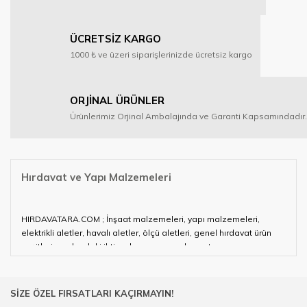
ÜCRETSİZ KARGO
1000 ₺ ve üzeri siparişlerinizde ücretsiz kargo
ORJİNAL ÜRÜNLER
Ürünlerimiz Orjinal Ambalajında ve Garanti Kapsamındadır.
Hırdavat ve Yapı Malzemeleri
HIRDAVATARA.COM ; İnşaat malzemeleri, yapı malzemeleri,
elektrikli aletler, havalı aletler, ölçü aletleri, genel hırdavat ürün
çeşitleri ve alandaki ihtiyaçlarınızın neredeyse tamamını
karşılayabiliyor.
Hırdavat ve nalburihtiyaçlarınızın tamamına çözüm üretmeye
SİZE ÖZEL FIRSATLARI KAÇIRMAYIN!
çalışan HIRDAVATARA.COM geniş ürün yelpazesi ile siz değerli