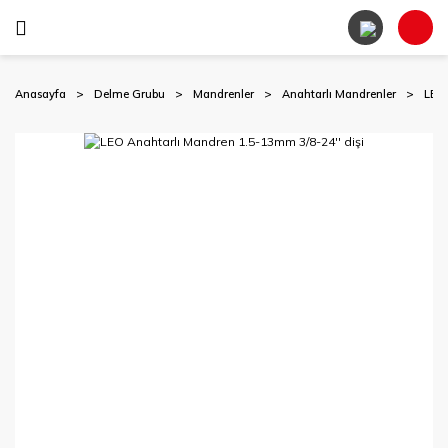
Anasayfa
Delme Grubu
Mandrenler
Anahtarlı Mandrenler
LEO 