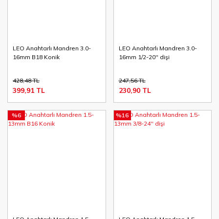
LEO Anahtarlı Mandren 3.0-
LEO Anahtarlı Mandren 3.0-
16mm B18 Konik
16mm 1/2-20'' dişi
428,48 TL
247,56 TL
399,91 TL
230,90 TL
%6
%16