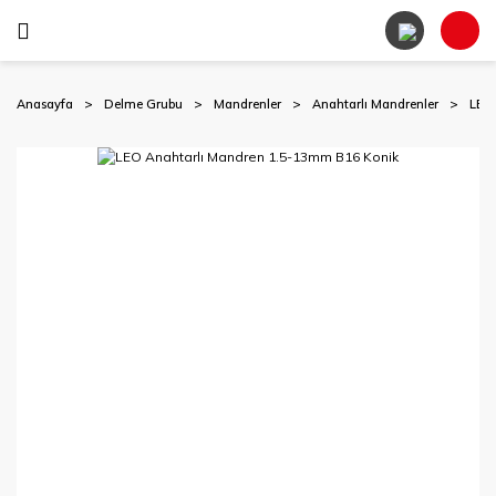
Anasayfa
Delme Grubu
Mandrenler
Anahtarlı Mandrenler
LEO