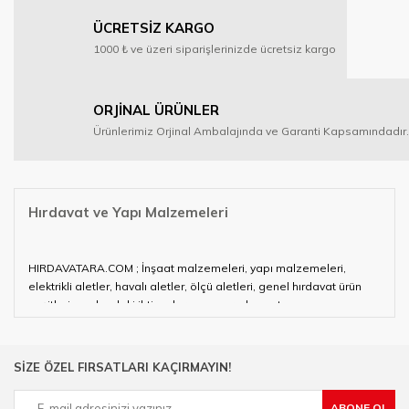
ÜCRETSİZ KARGO
1000 ₺ ve üzeri siparişlerinizde ücretsiz kargo
ORJİNAL ÜRÜNLER
Ürünlerimiz Orjinal Ambalajında ve Garanti Kapsamındadır.
Hırdavat ve Yapı Malzemeleri
HIRDAVATARA.COM ; İnşaat malzemeleri, yapı malzemeleri,
elektrikli aletler, havalı aletler, ölçü aletleri, genel hırdavat ürün
çeşitleri ve alandaki ihtiyaçlarınızın neredeyse tamamını
karşılayabiliyor.
Hırdavat ve nalburihtiyaçlarınızın tamamına çözüm üretmeye
SİZE ÖZEL FIRSATLARI KAÇIRMAYIN!
çalışan HIRDAVATARA.COM geniş ürün yelpazesi ile siz değerli
müşterilerimize hizmet vermektedir.
ABONE OL