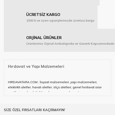
ÜCRETSİZ KARGO
1000 ₺ ve üzeri siparişlerinizde ücretsiz kargo
ORJİNAL ÜRÜNLER
Ürünlerimiz Orjinal Ambalajında ve Garanti Kapsamındadır.
Hırdavat ve Yapı Malzemeleri
HIRDAVATARA.COM ; İnşaat malzemeleri, yapı malzemeleri,
elektrikli aletler, havalı aletler, ölçü aletleri, genel hırdavat ürün
çeşitleri ve alandaki ihtiyaçlarınızın neredeyse tamamını
karşılayabiliyor.
Hırdavat ve nalburihtiyaçlarınızın tamamına çözüm üretmeye
SİZE ÖZEL FIRSATLARI KAÇIRMAYIN!
çalışan HIRDAVATARA.COM geniş ürün yelpazesi ile siz değerli