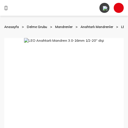
Anasayfa
Delme Grubu
Mandrenler
Anahtarlı Mandrenler
LEO 