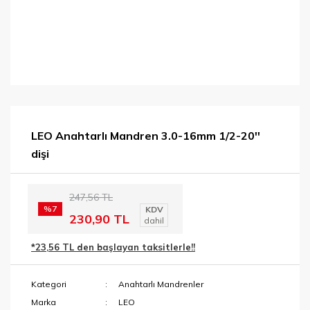
LEO Anahtarlı Mandren 3.0-16mm 1/2-20''
dişi
247,56 TL
%7
KDV
230,90 TL
dahil
*23,56 TL den başlayan taksitlerle!!
Kategori
Anahtarlı Mandrenler
Marka
LEO