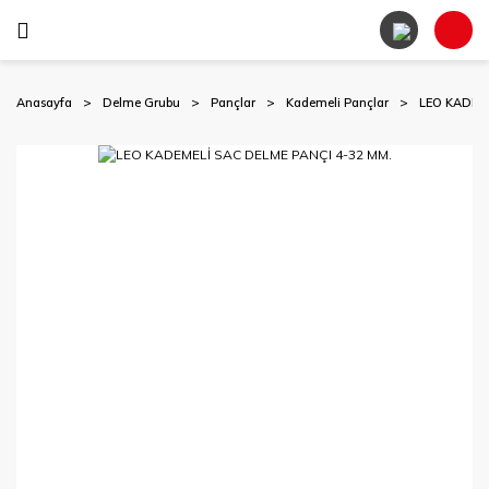
Anasayfa
Delme Grubu
Pançlar
Kademeli Pançlar
LEO KADEME