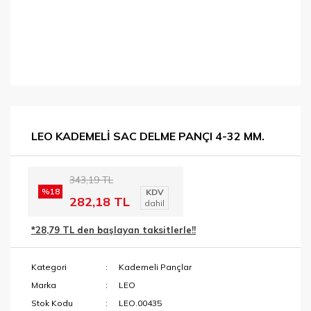
LEO KADEMELİ SAC DELME PANÇI 4-32 MM.
343,19 TL
%18
KDV
282,18 TL
dahil
*28,79 TL den başlayan taksitlerle!!
Kategori
Kademeli Pançlar
Marka
LEO
Stok Kodu
LEO.00435