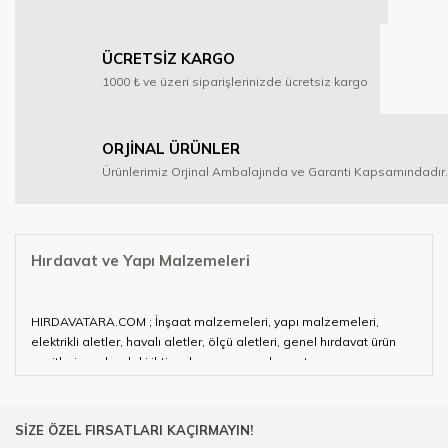
ÜCRETSİZ KARGO
1000 ₺ ve üzeri siparişlerinizde ücretsiz kargo
ORJİNAL ÜRÜNLER
Ürünlerimiz Orjinal Ambalajında ve Garanti Kapsamındadır.
Hırdavat ve Yapı Malzemeleri
HIRDAVATARA.COM ; İnşaat malzemeleri, yapı malzemeleri,
elektrikli aletler, havalı aletler, ölçü aletleri, genel hırdavat ürün
çeşitleri ve alandaki ihtiyaçlarınızın neredeyse tamamını
karşılayabiliyor.
Hırdavat ve nalburihtiyaçlarınızın tamamına çözüm üretmeye
SİZE ÖZEL FIRSATLARI KAÇIRMAYIN!
çalışan HIRDAVATARA.COM geniş ürün yelpazesi ile siz değerli