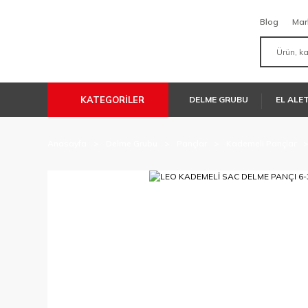
Blog
Mar
KATEGORİLER
DELME GRUBU
EL ALE
Anasayfa
Delme Grubu
Pançlar
Kademeli Pançlar