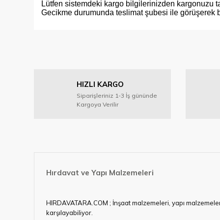
Lütfen sistemdeki kargo bilgilerinizden kargonuzu ta
Gecikme durumunda teslimat şubesi ile görüşerek bil
Bu ürünün fiyat bilgisi, resim, ürün açıklamalarında ve diğer
Görüş ve önerileriniz için teşekkür ederiz.
Ürün resmi kalitesiz, bozuk veya görüntülenemiyor.
HIZLI KARGO
Ürün açıklamasında eksik bilgiler bulunuyor.
Siparişleriniz 1-3 İş gününde
Ürün bilgilerinde hatalar bulunuyor.
Kargoya Verilir
Ürün fiyatı diğer sitelerden daha pahalı.
Bu ürüne benzer farklı alternatifler olmalı.
Hırdavat ve Yapı Malzemeleri
HIRDAVATARA.COM ; İnşaat malzemeleri, yapı malzemeleri, ele
karşılayabiliyor.