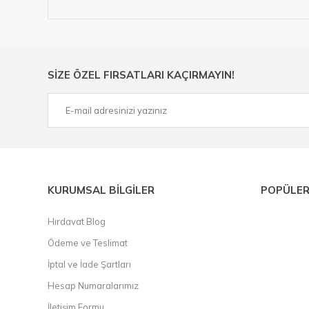
Hırdavat ve nalburihtiyaçlarınızın tamamına çözüm üretme
Ülkemizde özellikle gelişen sanayi, inşaat ve fabrikalaş
sektörde artan rekabet doğrultusunda en uygun ve hızlı te
Ürün çeşitliliğimizden bazıları ; Bi-metal panç, pense, mat
SİZE ÖZEL FIRSATLARI KAÇIRMAYIN!
çelik cetvel, tel fırça, kalem havya, karot uç, pafta takımla
KURUMSAL BİLGİLER
POPÜLER
Hırdavat Blog
Ödeme ve Teslimat
İptal ve İade Şartları
Hesap Numaralarımız
İletişim Formu