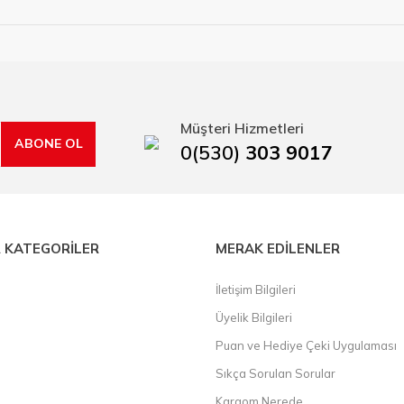
ye çalışan HIRDAVATARA.COM geniş ürün yelpazesi ile siz değerli müşteri
ma sürecinde hırdavat, yapı malzemeleri ve nalbur malzemeleri çözümü ür
min imkanı ile artı değer kazanmaktadır.
kap ucu, sıcak hava tabancası, sıcak silikon tabanca, silikon mum çubuk, kar
rı, boru kesiciler, çektirme, kablo makası, pürmüz, lazerli mesafe ölçme.
Müşteri Hizmetleri
ABONE OL
0(530)
303 9017
 KATEGORİLER
MERAK EDİLENLER
İletişim Bilgileri
Üyelik Bilgileri
Puan ve Hediye Çeki Uygulaması
Sıkça Sorulan Sorular
Kargom Nerede