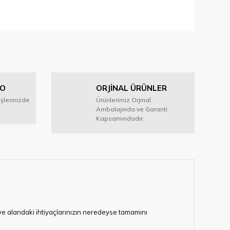
iletebilirsiniz.
GO
ORJİNAL ÜRÜNLER
işlerinizde
Ürünlerimiz Orjinal
Ambalajında ve Garanti
Kapsamındadır.
i ve alandaki ihtiyaçlarınızın neredeyse tamamını