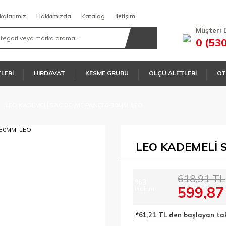
kalarımız
Hakkımızda
Katalog
İletişim
Müşteri 
0 (53
TLERİ
HIRDAVAT
KESME GRUBU
ÖLÇÜ ALETLERİ
OT
LEO KADEMELİ SAC DELME PANÇI 6-30MM. LEO
LEO KADEMELİ 
618,91 TL
%3
599,87
indirim
*61,21 TL den başlayan taks