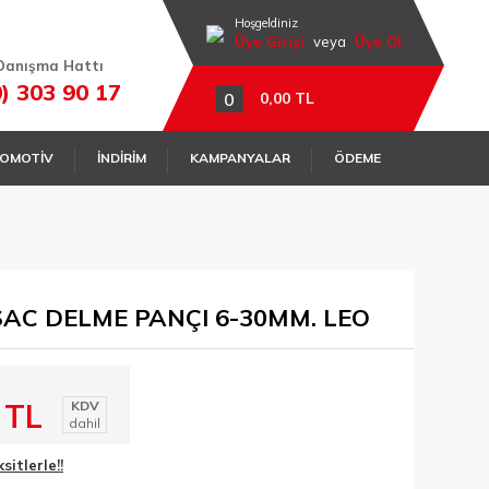
Hoşgeldiniz
Üye Girişi
veya
Üye Ol
Danışma Hattı
0) 303 90 17
0
0,00 TL
OMOTİV
İNDİRİM
KAMPANYALAR
ÖDEME
SAC DELME PANÇI 6-30MM. LEO
 TL
KDV
dahil
itlerle!!