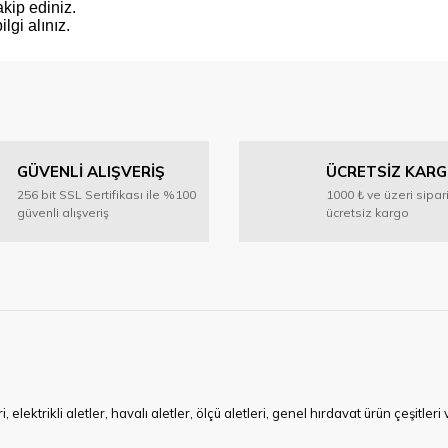
kip ediniz.
gi alınız.
 konularda yetersiz gördüğünüz noktaları öneri formunu kullanarak tarafımıza 
Bu ürüne ilk yorumu siz yapın!
GÜVENLİ ALIŞVERİŞ
ÜCRETSİZ KAR
Yorum Yaz
256 bit SSL Sertifikası ile %100
1000 ₺ ve üzeri sipar
güvenli alışveriş
ücretsiz kargo
Gönder
ktrikli aletler, havalı aletler, ölçü aletleri, genel hırdavat ürün çeşitler