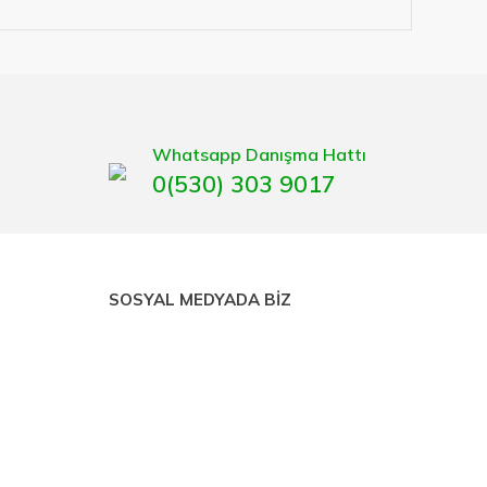
lerimize hizmet vermektedir.
eten bir çok firmadan biri olan HIRDAVATARA.COM
gaburun, gönye çeşitleri, su terazisi, maket bıçağı,
Whatsapp Danışma Hattı
0(530) 303 9017
SOSYAL MEDYADA BİZ