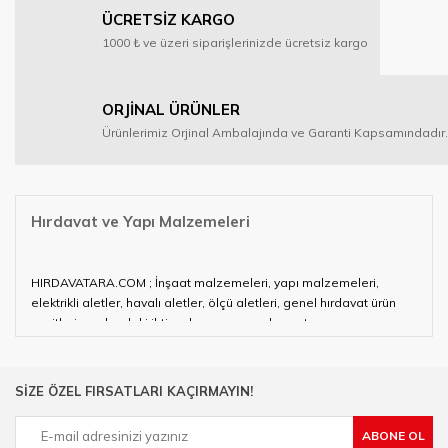
ÜCRETSİZ KARGO
1000 ₺ ve üzeri siparişlerinizde ücretsiz kargo
ORJİNAL ÜRÜNLER
Ürünlerimiz Orjinal Ambalajında ve Garanti Kapsamındadır.
Hırdavat ve Yapı Malzemeleri
HIRDAVATARA.COM ; İnşaat malzemeleri, yapı malzemeleri,
elektrikli aletler, havalı aletler, ölçü aletleri, genel hırdavat ürün
çeşitleri ve alandaki ihtiyaçlarınızın neredeyse tamamını
karşılayabiliyor.
Hırdavat ve nalburihtiyaçlarınızın tamamına çözüm üretmeye
SİZE ÖZEL FIRSATLARI KAÇIRMAYIN!
çalışan HIRDAVATARA.COM geniş ürün yelpazesi ile siz değerli
müşterilerimize hizmet vermektedir.
ABONE OL
Ülkemizde özellikle gelişen sanayi, inşaat ve fabrikalaşma