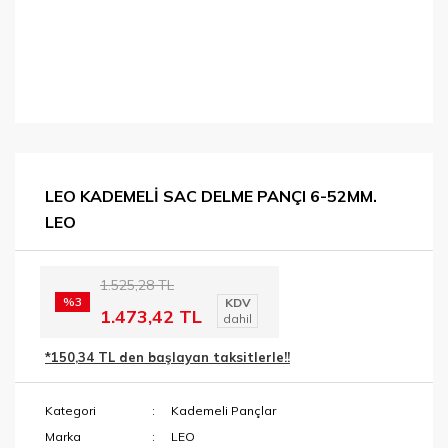
LEO KADEMELİ SAC DELME PANÇI 6-52MM.
LEO
1.525,28 TL
%3
KDV
1.473,42 TL
dahil
*150,34 TL den başlayan taksitlerle!!
Kategori
Kademeli Pançlar
Marka
LEO