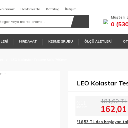
kalarımız
Hakkımızda
Katalog
İletişim
Müşteri 
0 (53
TLERİ
HIRDAVAT
KESME GRUBU
ÖLÇÜ ALETLERİ
OT
rı
LEO Kolastar Testere Kolu 760mm
LEO Kolastar Te
181,60 TL
%11
162,01
indirim
*16,53 TL den başlayan taks