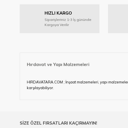
Ürün resmi kalitesiz, bozuk veya görüntülenemiyor.
HIZLI KARGO
Ürün açıklamasında eksik bilgiler bulunuyor.
Siparişleriniz 1-3 İş gününde
Ürün bilgilerinde hatalar bulunuyor.
Kargoya Verilir
Ürün fiyatı diğer sitelerden daha pahalı.
Bu ürüne benzer farklı alternatifler olmalı.
Hırdavat ve Yapı Malzemeleri
HIRDAVATARA.COM ; İnşaat malzemeleri, yapı malzemeleri, ele
karşılayabiliyor.
Hırdavat ve nalburihtiyaçlarınızın tamamına çözüm üretme
Ülkemizde özellikle gelişen sanayi, inşaat ve fabrikalaş
sektörde artan rekabet doğrultusunda en uygun ve hızlı te
Ürün çeşitliliğimizden bazıları ; Bi-metal panç, pense, mat
SİZE ÖZEL FIRSATLARI KAÇIRMAYIN!
çelik cetvel, tel fırça, kalem havya, karot uç, pafta takımla