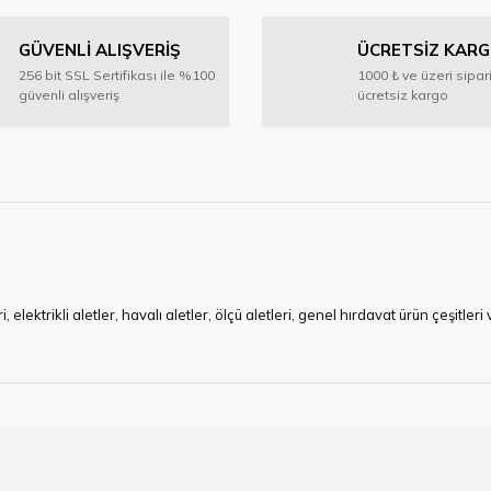
GÜVENLİ ALIŞVERİŞ
ÜCRETSİZ KAR
Yorum Yaz
256 bit SSL Sertifikası ile %100
1000 ₺ ve üzeri sipar
güvenli alışveriş
ücretsiz kargo
Gönder
ktrikli aletler, havalı aletler, ölçü aletleri, genel hırdavat ürün çeşitler
ye çalışan HIRDAVATARA.COM geniş ürün yelpazesi ile siz değerli müşteri
ma sürecinde hırdavat, yapı malzemeleri ve nalbur malzemeleri çözümü ür
min imkanı ile artı değer kazanmaktadır.
kap ucu, sıcak hava tabancası, sıcak silikon tabanca, silikon mum çubuk, kar
rı, boru kesiciler, çektirme, kablo makası, pürmüz, lazerli mesafe ölçme.