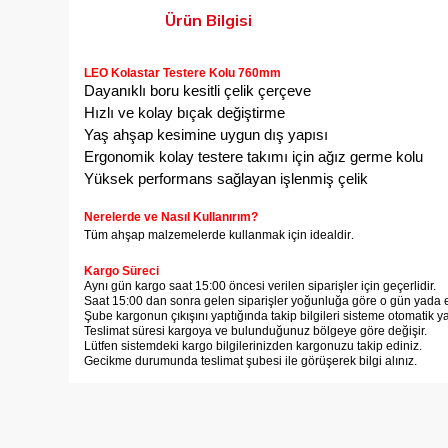
Ürün Bilgisi
LEO Kolastar Testere Kolu 760mm
Dayanıklı boru kesitli çelik çerçeve
Hızlı ve kolay bıçak değiştirme
Yaş ahşap kesimine uygun dış yapısı
Ergonomik kolay testere takımı için ağız germe kolu
Yüksek performans sağlayan işlenmiş çelik
Nerelerde ve Nasıl Kullanırım?
Tüm ahşap malzemelerde kullanmak için idealdir
.
Kargo Süreci
Aynı gün kargo saat 15:00 öncesi verilen siparişler için geçerlidir.
Saat 15:00 dan sonra gelen siparişler yoğunluğa göre o gün yada er
Şube kargonun çıkışını yaptığında takip bilgileri sisteme otomatik y
Teslimat süresi kargoya ve bulunduğunuz bölgeye göre değişir.
Lütfen sistemdeki kargo bilgilerinizden kargonuzu takip ediniz.
Gecikme durumunda teslimat şubesi ile görüşerek bilgi alınız.
Bu ürünün fiyat bilgisi, resim, ürün açıklamalarında ve diğer
Görüş ve önerileriniz için teşekkür ederiz.