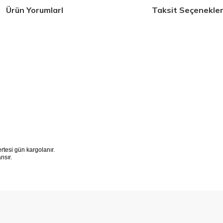
Ürün YorumlarI
Taksit Seçenekler
tesi gün kargolanır.
ansır.
 konularda yetersiz gördüğünüz noktaları öneri formunu kullanarak tarafımıza 
Bu ürüne ilk yorumu siz yapın!