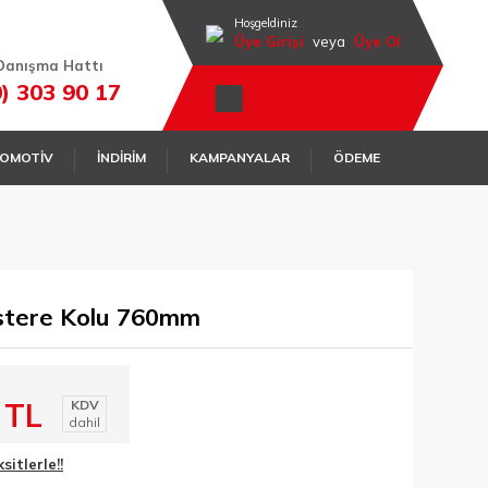
Hoşgeldiniz
Üye Girişi
veya
Üye Ol
Danışma Hattı
0) 303 90 17
OMOTİV
İNDİRİM
KAMPANYALAR
ÖDEME
stere Kolu 760mm
 TL
KDV
dahil
itlerle!!