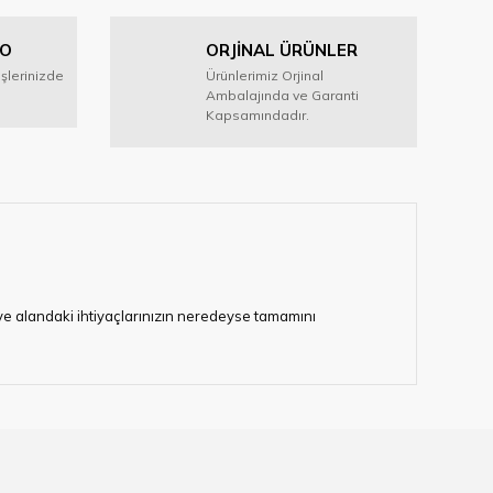
GO
ORJİNAL ÜRÜNLER
işlerinizde
Ürünlerimiz Orjinal
Ambalajında ve Garanti
Kapsamındadır.
i ve alandaki ihtiyaçlarınızın neredeyse tamamını
lerimize hizmet vermektedir.
eten bir çok firmadan biri olan HIRDAVATARA.COM
gaburun, gönye çeşitleri, su terazisi, maket bıçağı,