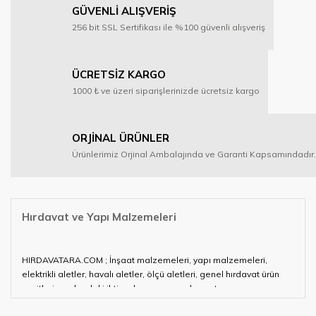
GÜVENLİ ALIŞVERİŞ
256 bit SSL Sertifikası ile %100 güvenli alışveriş
ÜCRETSİZ KARGO
1000 ₺ ve üzeri siparişlerinizde ücretsiz kargo
ORJİNAL ÜRÜNLER
Ürünlerimiz Orjinal Ambalajında ve Garanti Kapsamındadır.
Hırdavat ve Yapı Malzemeleri
HIRDAVATARA.COM ; İnşaat malzemeleri, yapı malzemeleri,
elektrikli aletler, havalı aletler, ölçü aletleri, genel hırdavat ürün
çeşitleri ve alandaki ihtiyaçlarınızın neredeyse tamamını
karşılayabiliyor.