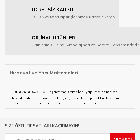
ÜCRETSİZ KARGO
1000 ₺ ve üzeri siparişlerinizde ücretsiz kargo
ORJİNAL ÜRÜNLER
Ürünlerimiz Orjinal Ambalajında ve Garanti Kapsamındadır.
Hırdavat ve Yapı Malzemeleri
HIRDAVATARA.COM ; İnşaat malzemeleri, yapı malzemeleri,
elektrikli aletler, havalı aletler, ölçü aletleri, genel hırdavat ürün
çeşitleri ve alandaki ihtiyaçlarınızın neredeyse tamamını
karşılayabiliyor.
Hırdavat ve nalburihtiyaçlarınızın tamamına çözüm üretmeye
SİZE ÖZEL FIRSATLARI KAÇIRMAYIN!
çalışan HIRDAVATARA.COM geniş ürün yelpazesi ile siz değerli
müşterilerimize hizmet vermektedir.
ABONE OL