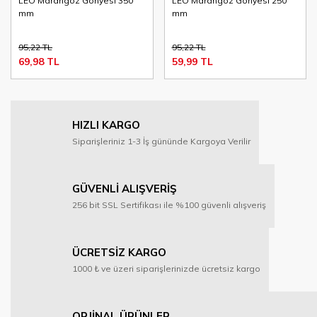
LEO Marangoz Gönyesi 350
LEO Marangoz Gönyesi 250
mm
mm
95,22 TL
95,22 TL
69,98 TL
59,99 TL
HIZLI KARGO
Siparişleriniz 1-3 İş gününde Kargoya Verilir
GÜVENLİ ALIŞVERİŞ
256 bit SSL Sertifikası ile %100 güvenli alışveriş
ÜCRETSİZ KARGO
1000 ₺ ve üzeri siparişlerinizde ücretsiz kargo
ORJİNAL ÜRÜNLER