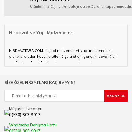
Ürünlerimiz Orjinal Ambalajında ve Garanti Kapsamındadır.
Hırdavat ve Yapı Malzemeleri
HIRDAVATARA.COM ; İnşaat malzemeleri, yapı malzemeleri,
elektrikli aletler, havalı aletler, ölçü aletleri, genel hırdavat ürün
çeşitleri ve alandaki ihtiyaçlarınızın neredeyse tamamını
karşılayabiliyor.
Hırdavat ve nalburihtiyaçlarınızın tamamına çözüm üretmeye
SİZE ÖZEL FIRSATLARI KAÇIRMAYIN!
çalışan HIRDAVATARA.COM geniş ürün yelpazesi ile siz değerli
müşterilerimize hizmet vermektedir.
ABONE OL
Ülkemizde özellikle gelişen sanayi, inşaat ve fabrikalaşma
sürecinde hırdavat, yapı malzemeleri ve nalbur malzemeleri
Müşteri Hizmetleri
çözümü üreten bir çok firmadan biri olan HIRDAVATARA.COM
0(530)
303 9017
sektörde artan rekabet doğrultusunda en uygun ve hızlı temin
imkanı ile artı değer kazanmaktadır.
Whatsapp Danışma Hattı
Ürün çeşitliliğimizden bazıları ; Bi-metal panç, pense, matkap
0(530) 303 9017