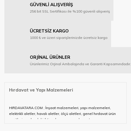
GÜVENLİ ALIŞVERİŞ
256 bit SSL Sertifikası ile %100 güvenli alışveriş
ÜCRETSİZ KARGO
1000 ₺ ve üzeri siparişlerinizde ücretsiz kargo
ORJİNAL ÜRÜNLER
Ürünlerimiz Orjinal Ambalajında ve Garanti Kapsamındadır.
Hırdavat ve Yapı Malzemeleri
HIRDAVATARA.COM ; İnşaat malzemeleri, yapı malzemeleri,
elektrikli aletler, havalı aletler, ölçü aletleri, genel hırdavat ürün
çeşitleri ve alandaki ihtiyaçlarınızın neredeyse tamamını
karşılayabiliyor.