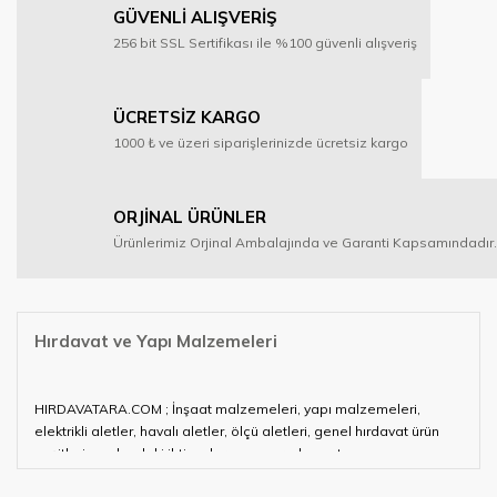
GÜVENLİ ALIŞVERİŞ
256 bit SSL Sertifikası ile %100 güvenli alışveriş
ÜCRETSİZ KARGO
1000 ₺ ve üzeri siparişlerinizde ücretsiz kargo
ORJİNAL ÜRÜNLER
Ürünlerimiz Orjinal Ambalajında ve Garanti Kapsamındadır.
Hırdavat ve Yapı Malzemeleri
HIRDAVATARA.COM ; İnşaat malzemeleri, yapı malzemeleri,
elektrikli aletler, havalı aletler, ölçü aletleri, genel hırdavat ürün
çeşitleri ve alandaki ihtiyaçlarınızın neredeyse tamamını
karşılayabiliyor.