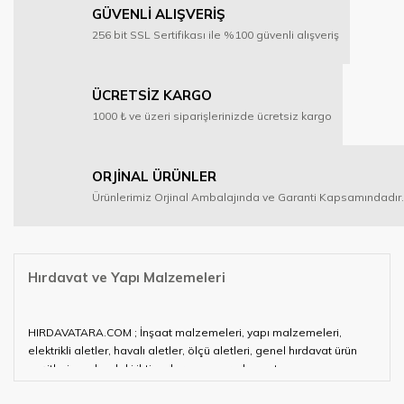
GÜVENLİ ALIŞVERİŞ
256 bit SSL Sertifikası ile %100 güvenli alışveriş
ÜCRETSİZ KARGO
1000 ₺ ve üzeri siparişlerinizde ücretsiz kargo
ORJİNAL ÜRÜNLER
Ürünlerimiz Orjinal Ambalajında ve Garanti Kapsamındadır.
Hırdavat ve Yapı Malzemeleri
HIRDAVATARA.COM ; İnşaat malzemeleri, yapı malzemeleri,
elektrikli aletler, havalı aletler, ölçü aletleri, genel hırdavat ürün
çeşitleri ve alandaki ihtiyaçlarınızın neredeyse tamamını
karşılayabiliyor.