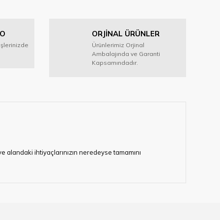
GO
ORJİNAL ÜRÜNLER
işlerinizde
Ürünlerimiz Orjinal
Ambalajında ve Garanti
Kapsamındadır.
i ve alandaki ihtiyaçlarınızın neredeyse tamamını
lerimize hizmet vermektedir.
eten bir çok firmadan biri olan HIRDAVATARA.COM
gaburun, gönye çeşitleri, su terazisi, maket bıçağı,