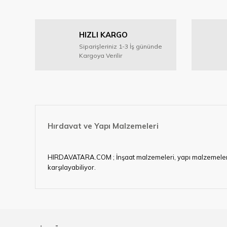
HIZLI KARGO
Siparişleriniz 1-3 İş gününde
Kargoya Verilir
Hırdavat ve Yapı Malzemeleri
HIRDAVATARA.COM ; İnşaat malzemeleri, yapı malzemeleri, ele
karşılayabiliyor.
Hırdavat ve nalburihtiyaçlarınızın tamamına çözüm üretme
Ülkemizde özellikle gelişen sanayi, inşaat ve fabrikalaş
sektörde artan rekabet doğrultusunda en uygun ve hızlı te
Ürün çeşitliliğimizden bazıları ; Bi-metal panç, pense, mat