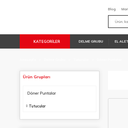
Blog
Mar
KATEGORİLER
DELME GRUBU
EL ALE
Anasayfa
Delme Grubu
Tutucular
Döner Puntalar
Ürün Grupları
Döner Puntalar
Tutucular