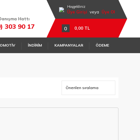
Hoşgeldiniz
Üye Girişi
veya
Üye Ol
Danışma Hattı
0) 303 90 17
0
0,00 TL
OMOTİV
İNDİRİM
KAMPANYALAR
ÖDEME