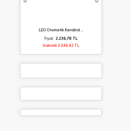
...
LEO Otomatik Kendind ...
LEO Kayna
TL
Fiyat :
2.236,78 TL
Fiyat 
 TL
İndirimli 2.046,42 TL
İndiri