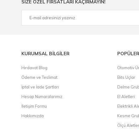
SİZE ÖZEL FIRSATLARI KAÇIRMAYIN!
çelik cetvel, tel fırça, kalem havya, karot uç, pafta takımla
KURUMSAL BİLGİLER
POPÜLER
Hırdavat Blog
Otomotiv Ür
Ödeme ve Teslimat
Bits Uçlar
İptal ve İade Şartları
Delme Gru
Hesap Numaralarımız
El Aletleri
İletişim Formu
Elektrikli Al
Hakkımızda
Kesme Gru
Ölçü Aletler