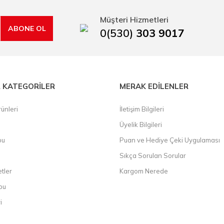
rı, boru kesiciler, çektirme, kablo makası, pürmüz, lazerli mesafe ölçme.
Müşteri Hizmetleri
ABONE OL
0(530)
303 9017
 KATEGORİLER
MERAK EDİLENLER
ünleri
İletişim Bilgileri
Üyelik Bilgileri
bu
Puan ve Hediye Çeki Uygulaması
Sıkça Sorulan Sorular
etler
Kargom Nerede
bu
i