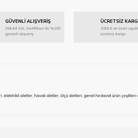
GÜVENLİ ALIŞVERİŞ
ÜCRETSİZ KAR
256 bit SSL Sertifikası ile %100
1000 ₺ ve üzeri sipar
güvenli alışveriş
ücretsiz kargo
ktrikli aletler, havalı aletler, ölçü aletleri, genel hırdavat ürün çeşitler
ye çalışan HIRDAVATARA.COM geniş ürün yelpazesi ile siz değerli müşteri
ma sürecinde hırdavat, yapı malzemeleri ve nalbur malzemeleri çözümü ür
min imkanı ile artı değer kazanmaktadır.
kap ucu, sıcak hava tabancası, sıcak silikon tabanca, silikon mum çubuk, kar