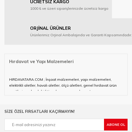
ÜCRETSİZ KARGO
1000 ₺ ve üzeri siparişlerinizde ücretsiz kargo
ORJİNAL ÜRÜNLER
Ürünlerimiz Orjinal Ambalajında ve Garanti Kapsamındadır.
Hırdavat ve Yapı Malzemeleri
HIRDAVATARA.COM ; İnşaat malzemeleri, yapı malzemeleri,
elektrikli aletler, havalı aletler, ölçü aletleri, genel hırdavat ürün
çeşitleri ve alandaki ihtiyaçlarınızın neredeyse tamamını
karşılayabiliyor.
Hırdavat ve nalburihtiyaçlarınızın tamamına çözüm üretmeye
SİZE ÖZEL FIRSATLARI KAÇIRMAYIN!
çalışan HIRDAVATARA.COM geniş ürün yelpazesi ile siz değerli
müşterilerimize hizmet vermektedir.
ABONE OL
Ülkemizde özellikle gelişen sanayi, inşaat ve fabrikalaşma