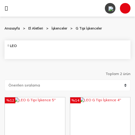
Anasayfa
El Aletleri
İşkenceler
G Tipi İşkenceler
LEO
Toplam 2 ürün
%12
%14