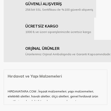
GÜVENLİ ALIŞVERİŞ
256 bit SSL Sertifikası ile %100 güvenli alışveriş
ÜCRETSİZ KARGO
1000 ₺ ve üzeri siparişlerinizde ücretsiz kargo
ORJİNAL ÜRÜNLER
Ürünlerimiz Orjinal Ambalajında ve Garanti Kapsamındadır.
Hırdavat ve Yapı Malzemeleri
HIRDAVATARA.COM ; İnşaat malzemeleri, yapı malzemeleri,
elektrikli aletler, havalı aletler, ölçü aletleri, genel hırdavat ürün
çeşitleri ve alandaki ihtiyaçlarınızın neredeyse tamamını
karşılayabiliyor.