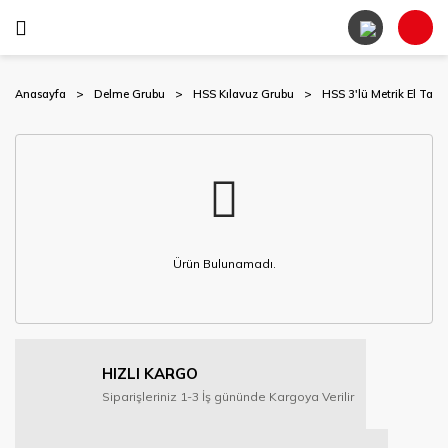
Anasayfa
Delme Grubu
HSS Kılavuz Grubu
HSS 3'lü Metrik El Takı
Ürün Bulunamadı.
HIZLI KARGO
Siparişleriniz 1-3 İş gününde Kargoya Verilir