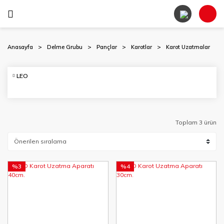
Anasayfa
Delme Grubu
Pançlar
Karotlar
Karot Uzatmalar
LEO
Toplam 3 ürün
%3
%4