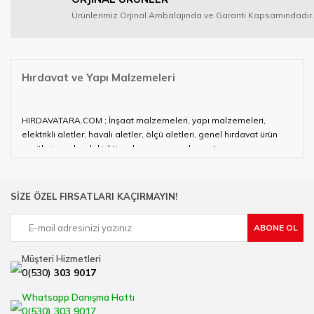
Ürünlerimiz Orjinal Ambalajında ve Garanti Kapsamındadır.
Hırdavat ve Yapı Malzemeleri
HIRDAVATARA.COM ; İnşaat malzemeleri, yapı malzemeleri,
elektrikli aletler, havalı aletler, ölçü aletleri, genel hırdavat ürün
çeşitleri ve alandaki ihtiyaçlarınızın neredeyse tamamını
karşılayabiliyor.
Hırdavat ve nalburihtiyaçlarınızın tamamına çözüm üretmeye
SİZE ÖZEL FIRSATLARI KAÇIRMAYIN!
çalışan HIRDAVATARA.COM geniş ürün yelpazesi ile siz değerli
müşterilerimize hizmet vermektedir.
ABONE OL
Ülkemizde özellikle gelişen sanayi, inşaat ve fabrikalaşma
sürecinde hırdavat, yapı malzemeleri ve nalbur malzemeleri
Müşteri Hizmetleri
çözümü üreten bir çok firmadan biri olan HIRDAVATARA.COM
0(530)
303 9017
sektörde artan rekabet doğrultusunda en uygun ve hızlı temin
imkanı ile artı değer kazanmaktadır.
Whatsapp Danışma Hattı
Ürün çeşitliliğimizden bazıları ; Bi-metal panç, pense, matkap
0(530) 303 9017