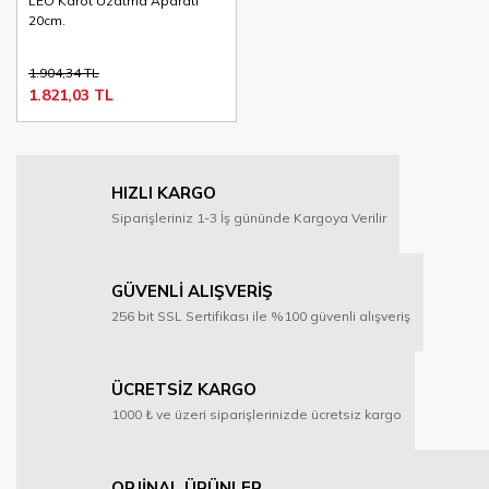
LEO Karot Uzatma Aparatı
20cm.
1.904,34 TL
1.821,03 TL
HIZLI KARGO
Siparişleriniz 1-3 İş gününde Kargoya Verilir
GÜVENLİ ALIŞVERİŞ
256 bit SSL Sertifikası ile %100 güvenli alışveriş
ÜCRETSİZ KARGO
1000 ₺ ve üzeri siparişlerinizde ücretsiz kargo
ORJİNAL ÜRÜNLER