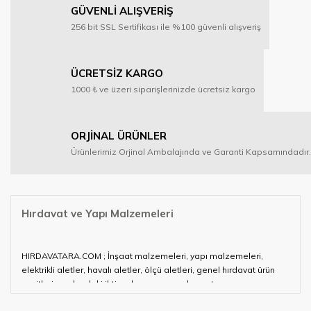
GÜVENLİ ALIŞVERİŞ
256 bit SSL Sertifikası ile %100 güvenli alışveriş
ÜCRETSİZ KARGO
1000 ₺ ve üzeri siparişlerinizde ücretsiz kargo
ORJİNAL ÜRÜNLER
Ürünlerimiz Orjinal Ambalajında ve Garanti Kapsamındadır.
Hırdavat ve Yapı Malzemeleri
HIRDAVATARA.COM ; İnşaat malzemeleri, yapı malzemeleri,
elektrikli aletler, havalı aletler, ölçü aletleri, genel hırdavat ürün
çeşitleri ve alandaki ihtiyaçlarınızın neredeyse tamamını
karşılayabiliyor.