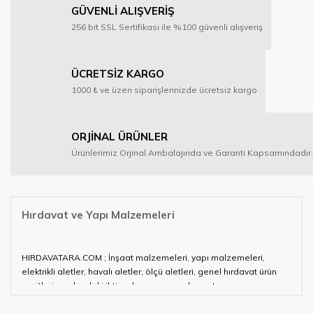
GÜVENLİ ALIŞVERİŞ
256 bit SSL Sertifikası ile %100 güvenli alışveriş
ÜCRETSİZ KARGO
1000 ₺ ve üzeri siparişlerinizde ücretsiz kargo
ORJİNAL ÜRÜNLER
Ürünlerimiz Orjinal Ambalajında ve Garanti Kapsamındadır.
Hırdavat ve Yapı Malzemeleri
HIRDAVATARA.COM ; İnşaat malzemeleri, yapı malzemeleri,
elektrikli aletler, havalı aletler, ölçü aletleri, genel hırdavat ürün
çeşitleri ve alandaki ihtiyaçlarınızın neredeyse tamamını
karşılayabiliyor.