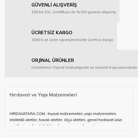
GÜVENLİ ALIŞVERİŞ
256 bit SSL Sertifikası ile %100 güvenli alışveriş
ÜCRETSİZ KARGO
1000 ₺ ve üzeri siparişlerinizde ücretsiz kargo
ORJİNAL ÜRÜNLER
Ürünlerimiz Orjinal Ambalajında ve Garanti Kapsamındadır.
Hırdavat ve Yapı Malzemeleri
HIRDAVATARA.COM ; İnşaat malzemeleri, yapı malzemeleri,
elektrikli aletler, havalı aletler, ölçü aletleri, genel hırdavat ürün
çeşitleri ve alandaki ihtiyaçlarınızın neredeyse tamamını
karşılayabiliyor.