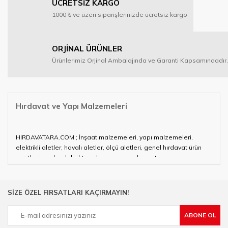
ÜCRETSİZ KARGO
1000 ₺ ve üzeri siparişlerinizde ücretsiz kargo
ORJİNAL ÜRÜNLER
Ürünlerimiz Orjinal Ambalajında ve Garanti Kapsamındadır.
Hırdavat ve Yapı Malzemeleri
HIRDAVATARA.COM ; İnşaat malzemeleri, yapı malzemeleri,
elektrikli aletler, havalı aletler, ölçü aletleri, genel hırdavat ürün
çeşitleri ve alandaki ihtiyaçlarınızın neredeyse tamamını
karşılayabiliyor.
Hırdavat ve nalburihtiyaçlarınızın tamamına çözüm üretmeye
SİZE ÖZEL FIRSATLARI KAÇIRMAYIN!
çalışan HIRDAVATARA.COM geniş ürün yelpazesi ile siz değerli
müşterilerimize hizmet vermektedir.
ABONE OL
Ülkemizde özellikle gelişen sanayi, inşaat ve fabrikalaşma