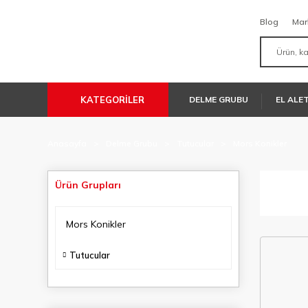
Blog
Mar
KATEGORİLER
DELME GRUBU
EL ALE
Anasayfa
Delme Grubu
Tutucular
Mors Konikler
Ürün Grupları
Mors Konikler
Tutucular