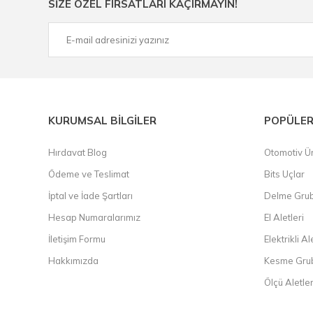
SİZE ÖZEL FIRSATLARI KAÇIRMAYIN!
çelik cetvel, tel fırça, kalem havya, karot uç, pafta takımla
KURUMSAL BİLGİLER
POPÜLER
Hırdavat Blog
Otomotiv Ür
Ödeme ve Teslimat
Bits Uçlar
İptal ve İade Şartları
Delme Gru
Hesap Numaralarımız
El Aletleri
İletişim Formu
Elektrikli Al
Hakkımızda
Kesme Gru
Ölçü Aletler