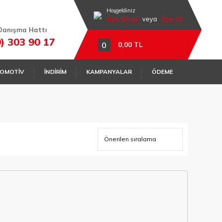
Hoşgeldiniz
Üye Girişi
veya
Üye Ol
Danışma Hattı
0) 303 90 17
0
0,00 TL
OMOTİV
İNDİRİM
KAMPANYALAR
ÖDEME