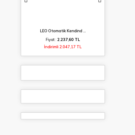
...
LEO Otomatik Kendind ...
LEO Kayna
TL
Fiyat :
2.237,60 TL
Fiyat 
 TL
İndirimli 2.047,17 TL
İndiri