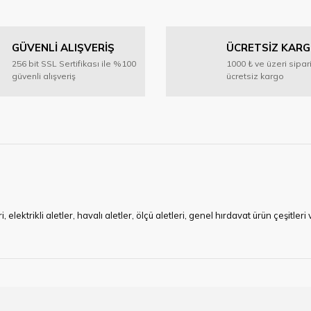
GÜVENLİ ALIŞVERİŞ
ÜCRETSİZ KAR
256 bit SSL Sertifikası ile %100
1000 ₺ ve üzeri sipar
güvenli alışveriş
ücretsiz kargo
ktrikli aletler, havalı aletler, ölçü aletleri, genel hırdavat ürün çeşitler
ye çalışan HIRDAVATARA.COM geniş ürün yelpazesi ile siz değerli müşteri
ma sürecinde hırdavat, yapı malzemeleri ve nalbur malzemeleri çözümü ür
min imkanı ile artı değer kazanmaktadır.
kap ucu, sıcak hava tabancası, sıcak silikon tabanca, silikon mum çubuk, kar