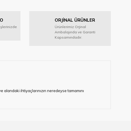
GO
ORJİNAL ÜRÜNLER
işlerinizde
Ürünlerimiz Orjinal
Ambalajında ve Garanti
Kapsamındadır.
i ve alandaki ihtiyaçlarınızın neredeyse tamamını
lerimize hizmet vermektedir.
eten bir çok firmadan biri olan HIRDAVATARA.COM
gaburun, gönye çeşitleri, su terazisi, maket bıçağı,