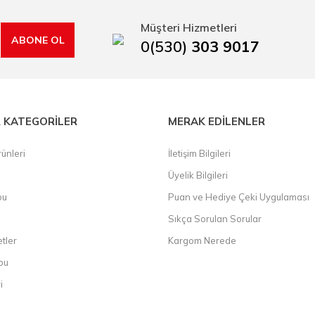
rı, boru kesiciler, çektirme, kablo makası, pürmüz, lazerli mesafe ölçme.
Müşteri Hizmetleri
ABONE OL
0(530)
303 9017
 KATEGORİLER
MERAK EDİLENLER
ünleri
İletişim Bilgileri
Üyelik Bilgileri
bu
Puan ve Hediye Çeki Uygulaması
Sıkça Sorulan Sorular
etler
Kargom Nerede
bu
i