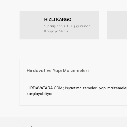
HIZLI KARGO
Siparişleriniz 1-3 İş gününde
Kargoya Verilir
Hırdavat ve Yapı Malzemeleri
HIRDAVATARA.COM ; İnşaat malzemeleri, yapı malzemeleri, ele
karşılayabiliyor.
Hırdavat ve nalburihtiyaçlarınızın tamamına çözüm üretme
Ülkemizde özellikle gelişen sanayi, inşaat ve fabrikalaş
sektörde artan rekabet doğrultusunda en uygun ve hızlı te
Ürün çeşitliliğimizden bazıları ; Bi-metal panç, pense, mat