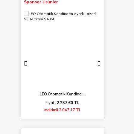
Sponsor Ürünler
...
LEO Otomatik Kendind ...
LEO Kayna
TL
Fiyat :
2.237,60 TL
Fiyat 
 TL
İndirimli 2.047,17 TL
İndiri