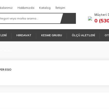
kalarımız
Hakkımızda
Katalog
İletişim
Müşteri 
0 (53
TLERİ
HIRDAVAT
KESME GRUBU
ÖLÇÜ ALETLERİ
OT
ta Kolları
PER EGO