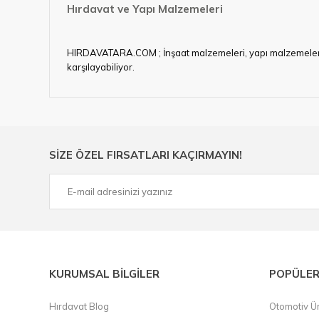
Hırdavat ve Yapı Malzemeleri
HIRDAVATARA.COM ; İnşaat malzemeleri, yapı malzemeleri, ele
karşılayabiliyor.
Hırdavat ve nalburihtiyaçlarınızın tamamına çözüm üretme
Ülkemizde özellikle gelişen sanayi, inşaat ve fabrikalaş
sektörde artan rekabet doğrultusunda en uygun ve hızlı te
Ürün çeşitliliğimizden bazıları ; Bi-metal panç, pense, mat
SİZE ÖZEL FIRSATLARI KAÇIRMAYIN!
çelik cetvel, tel fırça, kalem havya, karot uç, pafta takımla
KURUMSAL BİLGİLER
POPÜLER
Hırdavat Blog
Otomotiv Ür