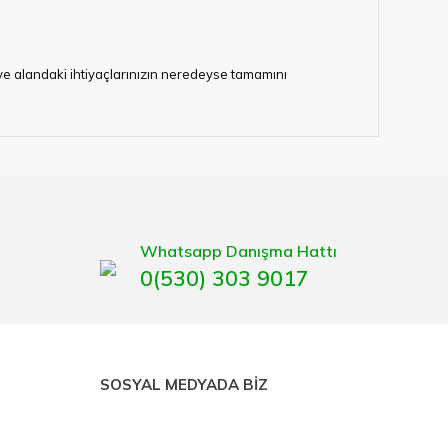
i ve alandaki ihtiyaçlarınızın neredeyse tamamını
lerimize hizmet vermektedir.
eten bir çok firmadan biri olan HIRDAVATARA.COM
gaburun, gönye çeşitleri, su terazisi, maket bıçağı,
Whatsapp Danışma Hattı
0(530) 303 9017
SOSYAL MEDYADA BİZ