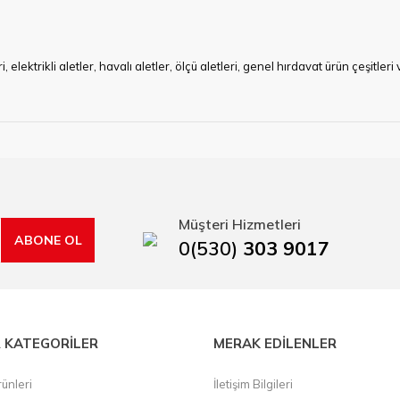
ktrikli aletler, havalı aletler, ölçü aletleri, genel hırdavat ürün çeşitler
ye çalışan HIRDAVATARA.COM geniş ürün yelpazesi ile siz değerli müşteri
ma sürecinde hırdavat, yapı malzemeleri ve nalbur malzemeleri çözümü ür
min imkanı ile artı değer kazanmaktadır.
kap ucu, sıcak hava tabancası, sıcak silikon tabanca, silikon mum çubuk, kar
rı, boru kesiciler, çektirme, kablo makası, pürmüz, lazerli mesafe ölçme.
Müşteri Hizmetleri
ABONE OL
0(530)
303 9017
 KATEGORİLER
MERAK EDİLENLER
ünleri
İletişim Bilgileri