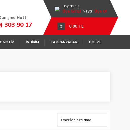
Hoşgeldiniz
Üye Girişi
veya
Üye Ol
Danışma Hattı
0) 303 90 17
0
0,00 TL
OMOTİV
İNDİRİM
KAMPANYALAR
ÖDEME