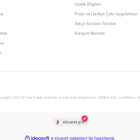
Üyelik Bilgileri
bu
Puan ve Hediye Çeki Uygulaması
Sıkça Sorulan Sorular
etler
Kargom Nerede
bu
i
yright 2021 © Her hakkı saklıdır. Kredi kartı bilgileriniz 256bit SSL sertifikası 
eticaret.pro
ile
ideasoft
e-