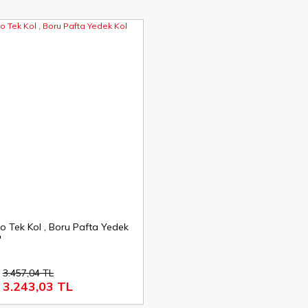
o Tek Kol , Boru Pafta Yedek
'
3.457,04 TL
3.243,03 TL