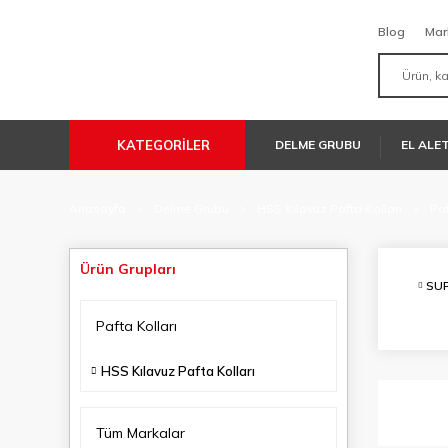
Blog
Mar
KATEGORİLER
DELME GRUBU
EL ALE
Anasayfa
Delme Grubu
HSS Kılavuz Pafta Kolları
Paf
Ürün Grupları
SU
Pafta Kolları
HSS Kılavuz Pafta Kolları
Tüm Markalar