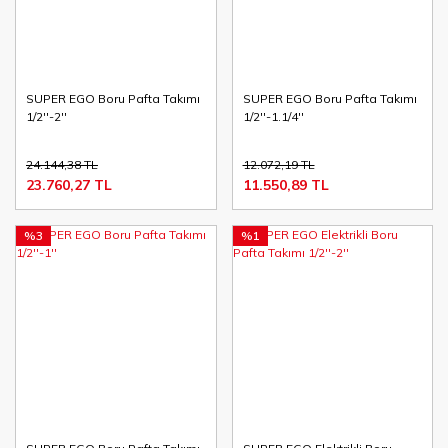
SUPER EGO Boru Pafta Takımı
SUPER EGO Boru Pafta Takımı
1/2''-2''
1/2''-1.1/4''
24.144,38 TL
12.072,19 TL
23.760,27 TL
11.550,89 TL
%3
%1