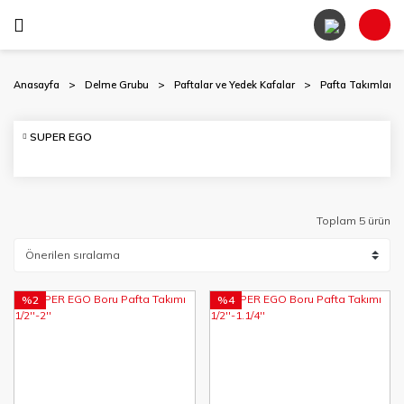
Anasayfa
Delme Grubu
Paftalar ve Yedek Kafalar
Pafta Takımları
SUPER EGO
Toplam 5 ürün
%2
%4