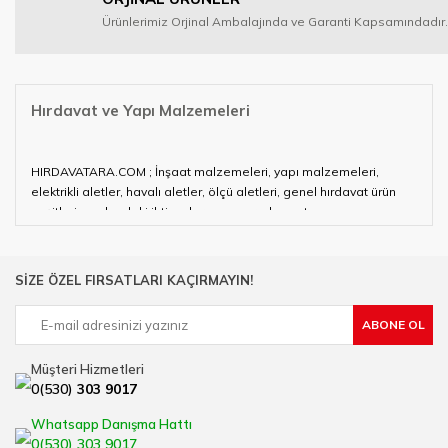
Ürünlerimiz Orjinal Ambalajında ve Garanti Kapsamındadır.
Hırdavat ve Yapı Malzemeleri
HIRDAVATARA.COM ; İnşaat malzemeleri, yapı malzemeleri,
elektrikli aletler, havalı aletler, ölçü aletleri, genel hırdavat ürün
çeşitleri ve alandaki ihtiyaçlarınızın neredeyse tamamını
karşılayabiliyor.
Hırdavat ve nalburihtiyaçlarınızın tamamına çözüm üretmeye
SİZE ÖZEL FIRSATLARI KAÇIRMAYIN!
çalışan HIRDAVATARA.COM geniş ürün yelpazesi ile siz değerli
müşterilerimize hizmet vermektedir.
ABONE OL
Ülkemizde özellikle gelişen sanayi, inşaat ve fabrikalaşma
sürecinde hırdavat, yapı malzemeleri ve nalbur malzemeleri
Müşteri Hizmetleri
çözümü üreten bir çok firmadan biri olan HIRDAVATARA.COM
0(530)
303 9017
sektörde artan rekabet doğrultusunda en uygun ve hızlı temin
imkanı ile artı değer kazanmaktadır.
Whatsapp Danışma Hattı
Ürün çeşitliliğimizden bazıları ; Bi-metal panç, pense, matkap
0(530) 303 9017