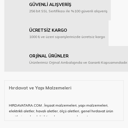
GÜVENLİ ALIŞVERİŞ
256 bit SSL Sertifikası ile %100 güvenli alışveriş
ÜCRETSİZ KARGO
1000 ₺ ve üzeri siparişlerinizde ücretsiz kargo
ORJİNAL ÜRÜNLER
Ürünlerimiz Orjinal Ambalajında ve Garanti Kapsamındadır.
Hırdavat ve Yapı Malzemeleri
HIRDAVATARA.COM ; İnşaat malzemeleri, yapı malzemeleri,
elektrikli aletler, havalı aletler, ölçü aletleri, genel hırdavat ürün
çeşitleri ve alandaki ihtiyaçlarınızın neredeyse tamamını
karşılayabiliyor.