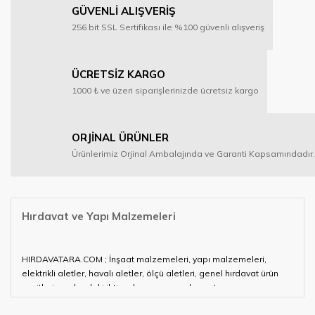
GÜVENLİ ALIŞVERİŞ
256 bit SSL Sertifikası ile %100 güvenli alışveriş
ÜCRETSİZ KARGO
1000 ₺ ve üzeri siparişlerinizde ücretsiz kargo
ORJİNAL ÜRÜNLER
Ürünlerimiz Orjinal Ambalajında ve Garanti Kapsamındadır.
Hırdavat ve Yapı Malzemeleri
HIRDAVATARA.COM ; İnşaat malzemeleri, yapı malzemeleri,
elektrikli aletler, havalı aletler, ölçü aletleri, genel hırdavat ürün
çeşitleri ve alandaki ihtiyaçlarınızın neredeyse tamamını
karşılayabiliyor.