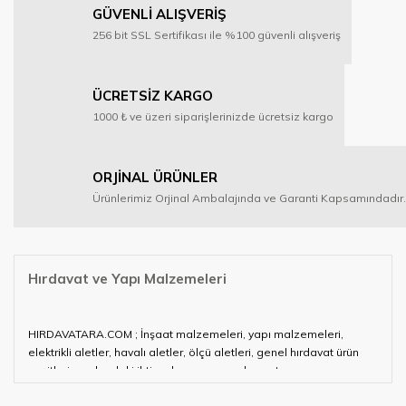
GÜVENLİ ALIŞVERİŞ
256 bit SSL Sertifikası ile %100 güvenli alışveriş
ÜCRETSİZ KARGO
1000 ₺ ve üzeri siparişlerinizde ücretsiz kargo
ORJİNAL ÜRÜNLER
Ürünlerimiz Orjinal Ambalajında ve Garanti Kapsamındadır.
Hırdavat ve Yapı Malzemeleri
HIRDAVATARA.COM ; İnşaat malzemeleri, yapı malzemeleri,
elektrikli aletler, havalı aletler, ölçü aletleri, genel hırdavat ürün
çeşitleri ve alandaki ihtiyaçlarınızın neredeyse tamamını
karşılayabiliyor.